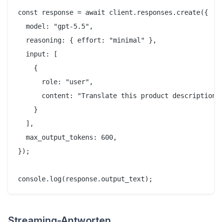
const response = await client.responses.create({

  model: "gpt-5.5",

  reasoning: { effort: "minimal" },

  input: [

    {

      role: "user",

      content: "Translate this product description i
    }

  ],

  max_output_tokens: 600,

});

Streaming-Antworten