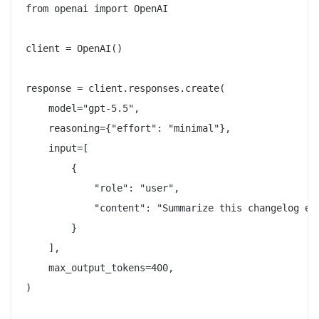
from openai import OpenAI

client = OpenAI()

response = client.responses.create(

    model="gpt-5.5",

    reasoning={"effort": "minimal"},

    input=[

        {

            "role": "user",

            "content": "Summarize this changelog ent
        }

    ],

    max_output_tokens=400,

)
