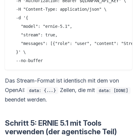
  -H "Authorization: Bearer $QIANFAN_API_KEY" \

  -H "Content-Type: application/json" \

  -d '{

    "model": "ernie-5.1",

    "stream": true,

    "messages": [{"role": "user", "content": "Stream
  }' \

Das Stream-Format ist identisch mit dem von
OpenAI:
Zeilen, die mit
data: {...}
data: [DONE]
beendet werden.
Schritt 5: ERNIE 5.1 mit Tools
verwenden (der agentische Teil)