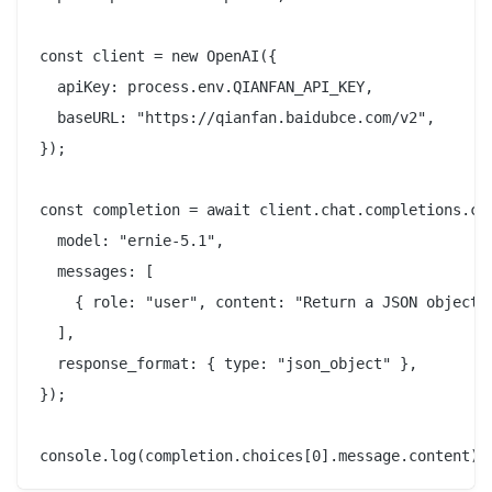
const client = new OpenAI({

  apiKey: process.env.QIANFAN_API_KEY,

  baseURL: "https://qianfan.baidubce.com/v2",

});

const completion = await client.chat.completions.cre
  model: "ernie-5.1",

  messages: [

    { role: "user", content: "Return a JSON object w
  ],

  response_format: { type: "json_object" },

});
