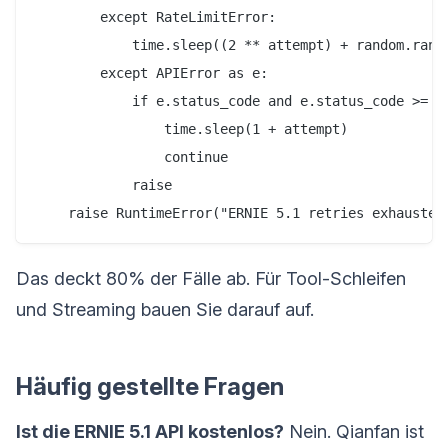
        except RateLimitError:

            time.sleep((2 ** attempt) + random.rando
        except APIError as e:

            if e.status_code and e.status_code >= 50
                time.sleep(1 + attempt)

                continue

            raise

Das deckt 80% der Fälle ab. Für Tool-Schleifen
und Streaming bauen Sie darauf auf.
Häufig gestellte Fragen
Ist die ERNIE 5.1 API kostenlos?
Nein. Qianfan ist