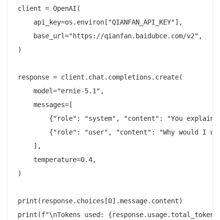
client = OpenAI(

    api_key=os.environ["QIANFAN_API_KEY"],

    base_url="https://qianfan.baidubce.com/v2",

)

response = client.chat.completions.create(

    model="ernie-5.1",

    messages=[

        {"role": "system", "content": "You explain A
        {"role": "user", "content": "Why would I us
    ],

    temperature=0.4,

)

print(response.choices[0].message.content)
