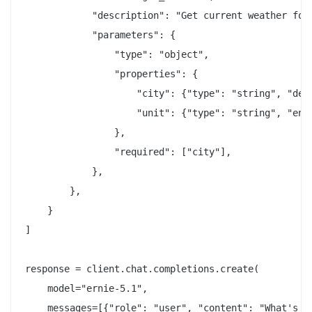
            "description": "Get current weather for 
            "parameters": {

                "type": "object",

                "properties": {

                    "city": {"type": "string", "desc
                    "unit": {"type": "string", "enum
                },

                "required": ["city"],

            },

        },

    }

]

response = client.chat.completions.create(

    model="ernie-5.1",

    messages=[{"role": "user", "content": "What's th