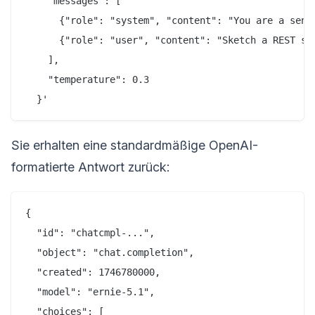
    "messages": [

      {"role": "system", "content": "You are a senio
      {"role": "user", "content": "Sketch a REST sch
    ],

    "temperature": 0.3

Sie erhalten eine standardmäßige OpenAI-
formatierte Antwort zurück:
{

  "id": "chatcmpl-...",

  "object": "chat.completion",

  "created": 1746780000,

  "model": "ernie-5.1",

  "choices": [
