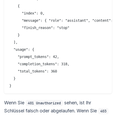
    {

      "index": 0,

      "message": { "role": "assistant", "content": "
      "finish_reason": "stop"

    }

  ],

  "usage": {

    "prompt_tokens": 42,

    "completion_tokens": 318,

    "total_tokens": 360

  }

Wenn Sie
sehen, ist Ihr
401 Unauthorized
Schlüssel falsch oder abgelaufen. Wenn Sie
403