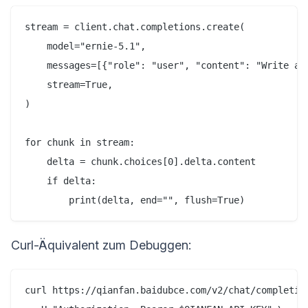
stream = client.chat.completions.create(

    model="ernie-5.1",

    messages=[{"role": "user", "content": "Write a h
    stream=True,

)

for chunk in stream:

    delta = chunk.choices[0].delta.content

    if delta:

Curl-Äquivalent zum Debuggen:
curl https://qianfan.baidubce.com/v2/chat/completion