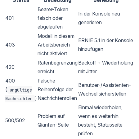
Status
Bedeutung
Behebung
Bearer-Token
In der Konsole neu
401
falsch oder
generieren
abgelaufen
Modell in diesem
ERNIE 5.1 in der Konsole
403
Arbeitsbereich
hinzufügen
nicht aktiviert
Ratenbegrenzung
Backoff + Wiederholung
429
erreicht
mit Jitter
400
Falsche
Benutzer-/Assistenten-
(
Reihenfolge der
ungültige
Wechsel sicherstellen
)
Nachrichtenrollen
Nachrichten
Einmal wiederholen;
Problem auf
wenn es weiterhin
500/502
Qianfan-Seite
besteht, Statusseite
prüfen