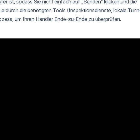
r ist, sodass Sie nicht einfach auf „Senden“ klicken und die
ie durch die benötigten Tools (Inspektionsdienste, lokale Tunne
rozess, um Ihren Handler Ende-zu-Ende zu überprüfen.