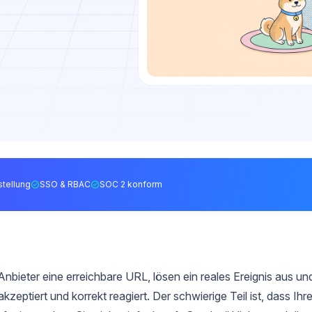
tellung
SSO & RBAC
SOC 2 konform
ieter eine erreichbare URL, lösen ein reales Ereignis aus un
kzeptiert und korrekt reagiert. Der schwierige Teil ist, dass Ihr