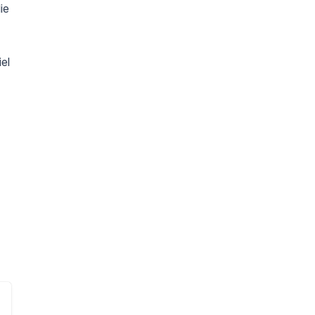
ie
el