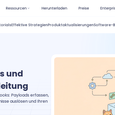
Ressourcen
Herunterladen
Preise
Enterpri
torials
Effektive Strategien
Produktaktualisierungen
Software-
ls und
leitung
ooks: Payloads erfassen,
nisse auslösen und Ihren