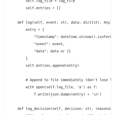
        self.log_file = log_file

        self.entries = []

    def log(self, event: str, data: dict[str, Any] |
        entry = {

            "timestamp": datetime.utcnow().isoformat
            "event": event,

            "data": data or {}

        }

        self.entries.append(entry)

        # Append to file immediately (don't lose log
        with open(self.log_file, 'a') as f:

            f.write(json.dumps(entry) + '\n')

    def log_decision(self, decision: str, reasoning: