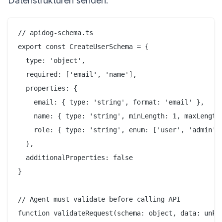
Datenstrukturen senden.
// apidog-schema.ts

export const CreateUserSchema = {

  type: 'object',

  required: ['email', 'name'],

  properties: {

    email: { type: 'string', format: 'email' },

    name: { type: 'string', minLength: 1, maxLength:
    role: { type: 'string', enum: ['user', 'admin', 
  },

  additionalProperties: false

}

// Agent must validate before calling API

function validateRequest(schema: object, data: unkno