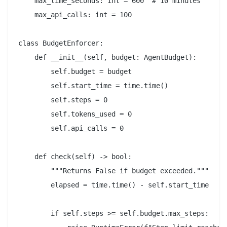
    max_time_seconds: int = 600  # 10 minutes

    max_api_calls: int = 100

class BudgetEnforcer:

    def __init__(self, budget: AgentBudget):

        self.budget = budget

        self.start_time = time.time()

        self.steps = 0

        self.tokens_used = 0

        self.api_calls = 0

    def check(self) -> bool:

        """Returns False if budget exceeded."""

        elapsed = time.time() - self.start_time

        if self.steps >= self.budget.max_steps:
