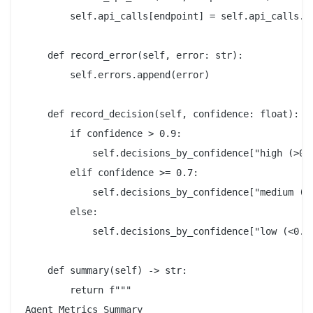
        self.api_calls[endpoint] = self.api_calls.ge
    def record_error(self, error: str):

        self.errors.append(error)

    def record_decision(self, confidence: float):

        if confidence > 0.9:

            self.decisions_by_confidence["high (>0.9
        elif confidence >= 0.7:

            self.decisions_by_confidence["medium (0.
        else:

            self.decisions_by_confidence["low (<0.7)
    def summary(self) -> str:

        return f"""

Agent Metrics Summary
