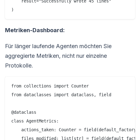
    result="Successfully wrote 45 lines"

Metriken-Dashboard:
Für länger laufende Agenten möchten Sie
aggregierte Metriken, nicht nur einzelne
Protokolle.
from collections import Counter

from dataclasses import dataclass, field

@dataclass

class AgentMetrics:

    actions_taken: Counter = field(default_factory=C
    files_modified: list[str] = field(default_factor