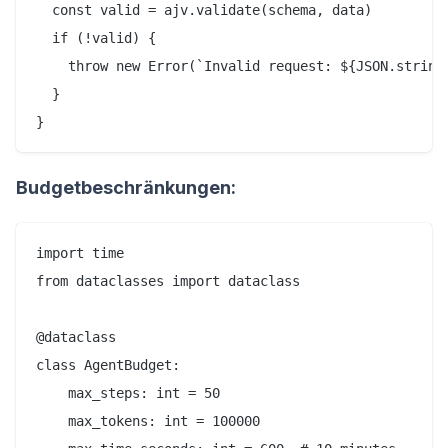
  const valid = ajv.validate(schema, data)

  if (!valid) {

    throw new Error(`Invalid request: ${JSON.stringi
  }

Budgetbeschränkungen:
import time

from dataclasses import dataclass

@dataclass

class AgentBudget:

    max_steps: int = 50

    max_tokens: int = 100000
