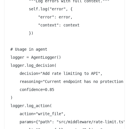
        """Log errors with full context."""

        self.log("error", {

            "error": error,

            "context": context

        })

# Usage in agent

logger = AgentLogger()

logger.log_decision(

    decision="Add rate limiting to API",

    reasoning="Current endpoint has no protection ag
    confidence=0.85

)

logger.log_action(

    action="write_file",

    params={"path": "src/middleware/rate-limit.ts"},