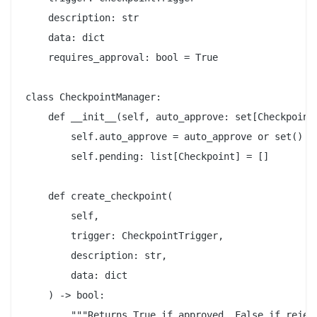
    description: str

    data: dict

    requires_approval: bool = True

class CheckpointManager:

    def __init__(self, auto_approve: set[CheckpointT
        self.auto_approve = auto_approve or set()

        self.pending: list[Checkpoint] = []

    def create_checkpoint(

        self, 

        trigger: CheckpointTrigger, 

        description: str, 

        data: dict

    ) -> bool:

        """Returns True if approved, False if reject