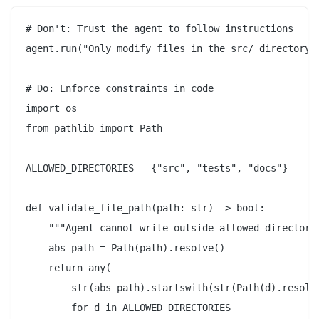
# Don't: Trust the agent to follow instructions

agent.run("Only modify files in the src/ directory")
# Do: Enforce constraints in code

import os

from pathlib import Path

ALLOWED_DIRECTORIES = {"src", "tests", "docs"}

def validate_file_path(path: str) -> bool:

    """Agent cannot write outside allowed directorie
    abs_path = Path(path).resolve()

    return any(

        str(abs_path).startswith(str(Path(d).resolve
        for d in ALLOWED_DIRECTORIES
