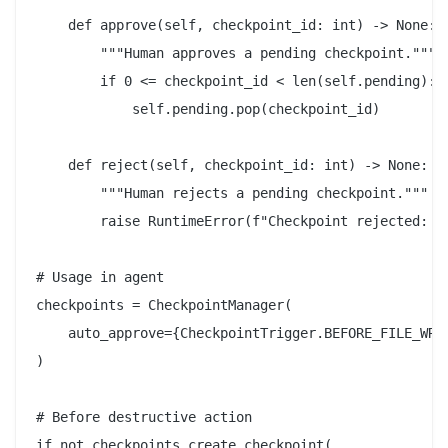
    def approve(self, checkpoint_id: int) -> None:

        """Human approves a pending checkpoint."""

        if 0 <= checkpoint_id < len(self.pending):

            self.pending.pop(checkpoint_id)

    def reject(self, checkpoint_id: int) -> None:

        """Human rejects a pending checkpoint."""

        raise RuntimeError(f"Checkpoint rejected: {s
# Usage in agent

checkpoints = CheckpointManager(

    auto_approve={CheckpointTrigger.BEFORE_FILE_WRIT
)

# Before destructive action

if not checkpoints.create_checkpoint(
