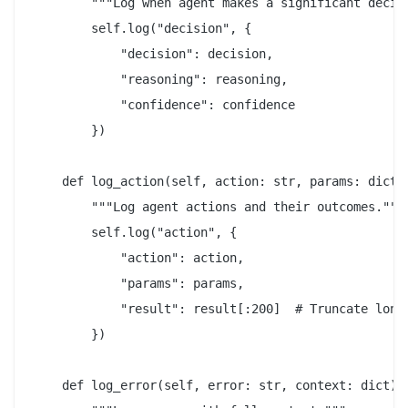
        """Log when agent makes a significant decisi
        self.log("decision", {

            "decision": decision,

            "reasoning": reasoning,

            "confidence": confidence

        })

    def log_action(self, action: str, params: dict, 
        """Log agent actions and their outcomes."""

        self.log("action", {

            "action": action,

            "params": params,

            "result": result[:200]  # Truncate long 
        })

    def log_error(self, error: str, context: dict):
