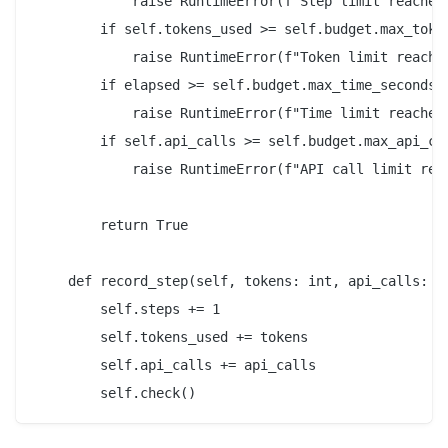
            raise RuntimeError(f"Step limit reached:
        if self.tokens_used >= self.budget.max_token
            raise RuntimeError(f"Token limit reached
        if elapsed >= self.budget.max_time_seconds:

            raise RuntimeError(f"Time limit reached:
        if self.api_calls >= self.budget.max_api_cal
            raise RuntimeError(f"API call limit reac
        return True

    def record_step(self, tokens: int, api_calls: in
        self.steps += 1

        self.tokens_used += tokens

        self.api_calls += api_calls
