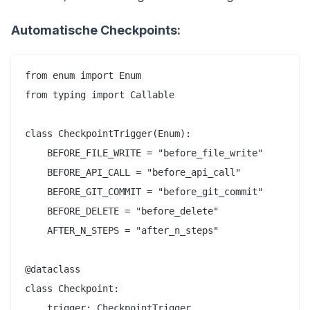
Automatische Checkpoints:
from enum import Enum

from typing import Callable

class CheckpointTrigger(Enum):

    BEFORE_FILE_WRITE = "before_file_write"

    BEFORE_API_CALL = "before_api_call"

    BEFORE_GIT_COMMIT = "before_git_commit"

    BEFORE_DELETE = "before_delete"

    AFTER_N_STEPS = "after_n_steps"

@dataclass

class Checkpoint:

    trigger: CheckpointTrigger
