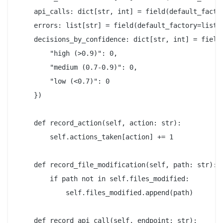
    api_calls: dict[str, int] = field(default_factor
    errors: list[str] = field(default_factory=list)

    decisions_by_confidence: dict[str, int] = field(
        "high (>0.9)": 0,

        "medium (0.7-0.9)": 0,

        "low (<0.7)": 0

    })

    def record_action(self, action: str):

        self.actions_taken[action] += 1

    def record_file_modification(self, path: str):

        if path not in self.files_modified:

            self.files_modified.append(path)

    def record_api_call(self, endpoint: str):
