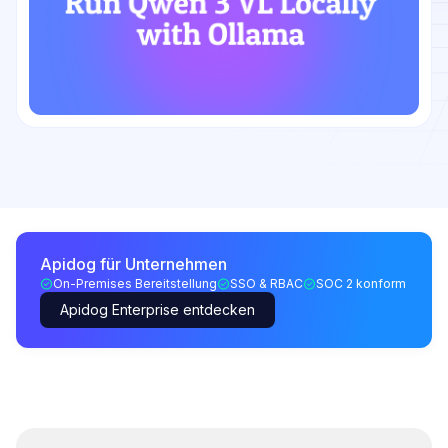
Apidog für Unternehmen
On-Premises Bereitstellung
SSO & RBAC
SOC 2 konform
Apidog Enterprise entdecken