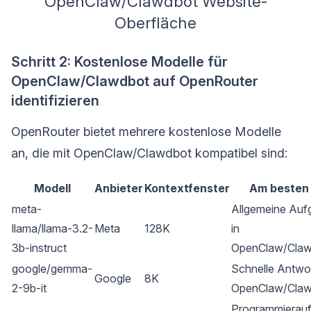
OpenClaw/Clawdbot Website-
Oberfläche
Schritt 2: Kostenlose Modelle für
OpenClaw/Clawdbot auf OpenRouter
identifizieren
OpenRouter bietet mehrere kostenlose Modelle
an, die mit OpenClaw/Clawdbot kompatibel sind:
Modell
Anbieter
Kontextfenster
Am besten 
meta-
Allgemeine Auf
llama/llama-3.2-
Meta
128K
in 
3b-instruct
OpenClaw/Claw
google/gemma-
Schnelle Antwor
Google
8K
2-9b-it
OpenClaw/Claw
Programmierauf