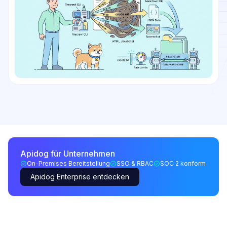
Apidog für Unternehmen
On-Premises Bereitstellung
SSO & RBAC
SOC 2 konform
Apidog Enterprise entdecken