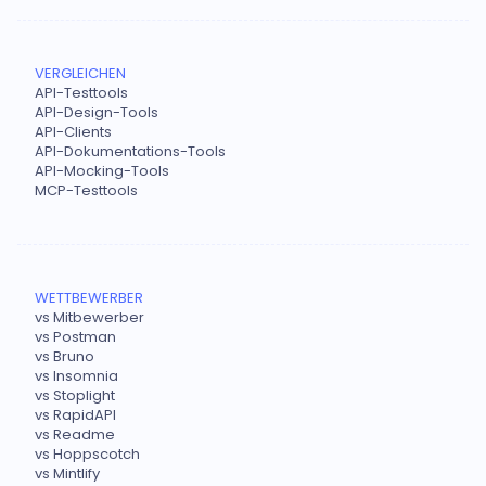
VERGLEICHEN
API-Testtools
API-Design-Tools
API-Clients
API-Dokumentations-Tools
API-Mocking-Tools
MCP-Testtools
WETTBEWERBER
vs Mitbewerber
vs Postman
vs Bruno
vs Insomnia
vs Stoplight
vs RapidAPI
vs Readme
vs Hoppscotch
vs Mintlify