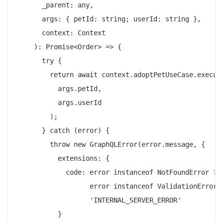
      _parent: any,

      args: { petId: string; userId: string },

      context: Context

    ): Promise<Order> => {

      try {

        return await context.adoptPetUseCase.execute
          args.petId,

          args.userId

        );

      } catch (error) {

        throw new GraphQLError(error.message, {

          extensions: {

            code: error instanceof NotFoundError ? '
                  error instanceof ValidationError ?
                  'INTERNAL_SERVER_ERROR'

          }
