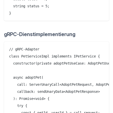
  string status = 5;

gRPC-Dienstimplementierung
// gRPC-Adapter

class PetServiceImpl implements IPetService {

  constructor(private adoptPetUseCase: AdoptPetUseCa
  async adoptPet(

    call: ServerUnaryCall<AdoptPetRequest, AdoptPetR
    callback: sendUnaryData<AdoptPetResponse>

  ): Promise<void> {

    try {

      const { petId, userId } = call.request;
