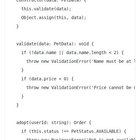
    this.validate(data);

    Object.assign(this, data);

  }

  validate(data: PetData): void {

    if (!data.name || data.name.length < 2) {

      throw new ValidationError('Name must be at lea
    }

    if (data.price < 0) {

      throw new ValidationError('Price cannot be neg
    }

  }

  adopt(userId: string): Order {

    if (this.status !== PetStatus.AVAILABLE) {

      throw new BusinessError('Pet is not available 