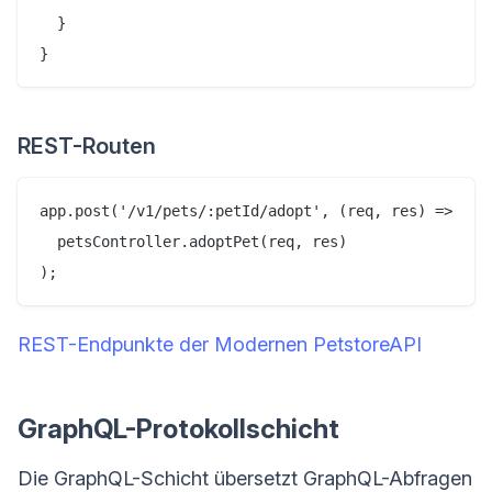
  }

REST-Routen
app.post('/v1/pets/:petId/adopt', (req, res) =>

  petsController.adoptPet(req, res)

REST-Endpunkte der Modernen PetstoreAPI
GraphQL-Protokollschicht
Die GraphQL-Schicht übersetzt GraphQL-Abfragen