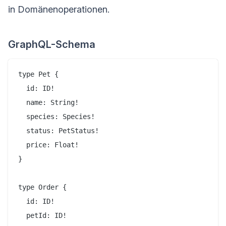
in Domänenoperationen.
GraphQL-Schema
type Pet {

  id: ID!

  name: String!

  species: Species!

  status: PetStatus!

  price: Float!

}

type Order {

  id: ID!

  petId: ID!
