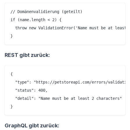
// Domänenvalidierung (geteilt)

if (name.length < 2) {

  throw new ValidationError('Name must be at least 2
REST gibt zurück:
{

  "type": "https://petstoreapi.com/errors/validation
  "status": 400,

  "detail": "Name must be at least 2 characters"

GraphQL gibt zurück: