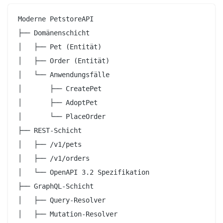
Moderne PetstoreAPI

├── Domänenschicht

│   ├── Pet (Entität)

│   ├── Order (Entität)

│   └── Anwendungsfälle

│       ├── CreatePet

│       ├── AdoptPet

│       └── PlaceOrder

├── REST-Schicht

│   ├── /v1/pets

│   ├── /v1/orders

│   └── OpenAPI 3.2 Spezifikation

├── GraphQL-Schicht

│   ├── Query-Resolver

│   ├── Mutation-Resolver
