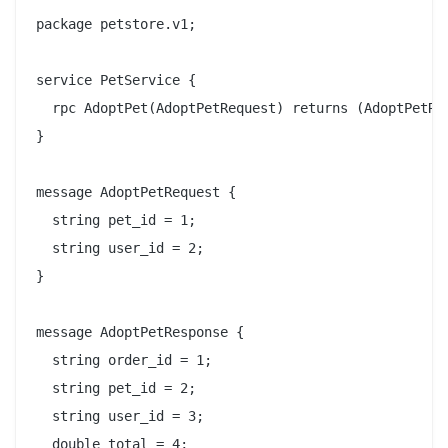
package petstore.v1;

service PetService {

  rpc AdoptPet(AdoptPetRequest) returns (AdoptPetRes
}

message AdoptPetRequest {

  string pet_id = 1;

  string user_id = 2;

}

message AdoptPetResponse {

  string order_id = 1;

  string pet_id = 2;

  string user_id = 3;

  double total = 4;
