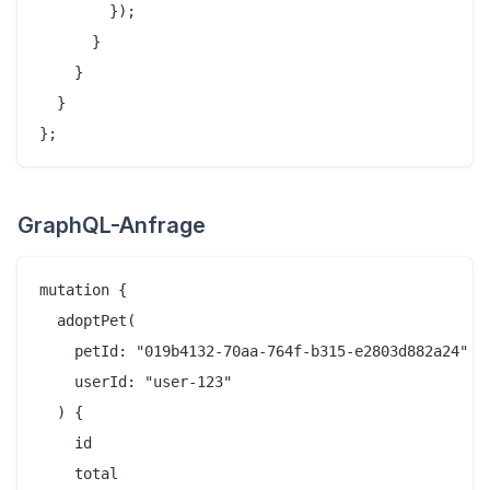
        });

      }

    }

  }

GraphQL-Anfrage
mutation {

  adoptPet(

    petId: "019b4132-70aa-764f-b315-e2803d882a24"

    userId: "user-123"

  ) {

    id

    total
