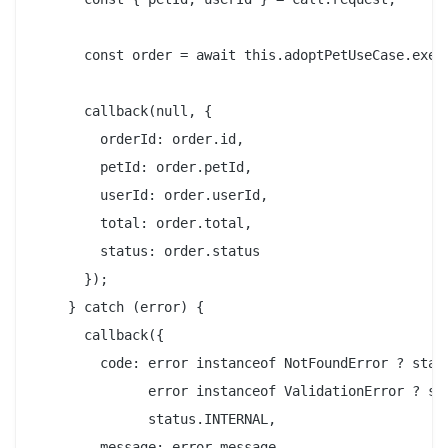
      const order = await this.adoptPetUseCase.execu
      callback(null, {

        orderId: order.id,

        petId: order.petId,

        userId: order.userId,

        total: order.total,

        status: order.status

      });

    } catch (error) {

      callback({

        code: error instanceof NotFoundError ? statu
              error instanceof ValidationError ? sta
              status.INTERNAL,

        message: error.message
