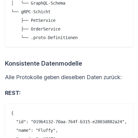
│   └── GraphQL-Schema

└── gRPC-Schicht

    ├── PetService

    ├── OrderService

Konsistente Datenmodelle
Alle Protokolle geben dieselben Daten zurück:
REST:
{

  "id": "019b4132-70aa-764f-b315-e2803d882a24",

  "name": "Fluffy",
