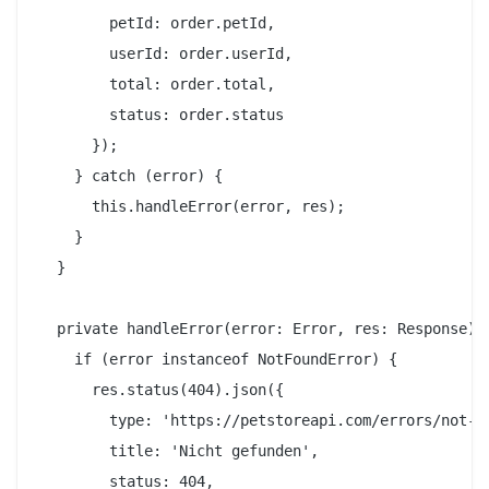
        petId: order.petId,

        userId: order.userId,

        total: order.total,

        status: order.status

      });

    } catch (error) {

      this.handleError(error, res);

    }

  }

  private handleError(error: Error, res: Response): 
    if (error instanceof NotFoundError) {

      res.status(404).json({

        type: 'https://petstoreapi.com/errors/not-fo
        title: 'Nicht gefunden',

        status: 404,
