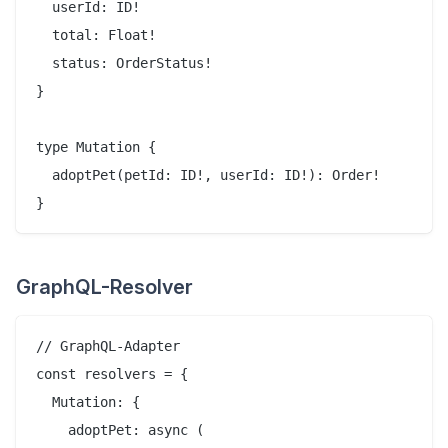
  userId: ID!

  total: Float!

  status: OrderStatus!

}

type Mutation {

  adoptPet(petId: ID!, userId: ID!): Order!

GraphQL-Resolver
// GraphQL-Adapter

const resolvers = {

  Mutation: {

    adoptPet: async (
