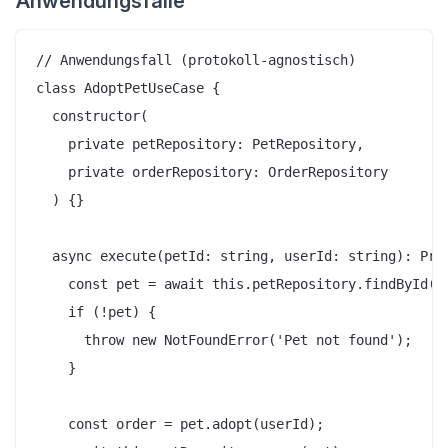
Anwendungsfälle
// Anwendungsfall (protokoll-agnostisch)

class AdoptPetUseCase {

  constructor(

    private petRepository: PetRepository,

    private orderRepository: OrderRepository

  ) {}

  async execute(petId: string, userId: string): Prom
    const pet = await this.petRepository.findById(pe
    if (!pet) {

      throw new NotFoundError('Pet not found');

    }

    const order = pet.adopt(userId);
