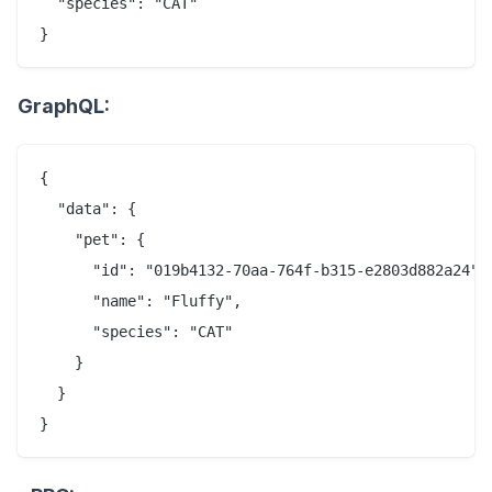
  "species": "CAT"

GraphQL:
{

  "data": {

    "pet": {

      "id": "019b4132-70aa-764f-b315-e2803d882a24",

      "name": "Fluffy",

      "species": "CAT"

    }

  }
