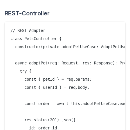
REST-Controller
// REST-Adapter

class PetsController {

  constructor(private adoptPetUseCase: AdoptPetUseCa
  async adoptPet(req: Request, res: Response): Promi
    try {

      const { petId } = req.params;

      const { userId } = req.body;

      const order = await this.adoptPetUseCase.execu
      res.status(201).json({

        id: order.id,
