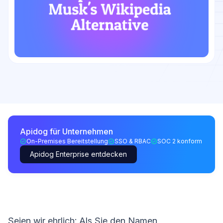
Apidog für Unternehmen
On-Premises Bereitstellung
SSO & RBAC
SOC 2 konform
Apidog Enterprise entdecken
Seien wir ehrlich: Als Sie den Namen