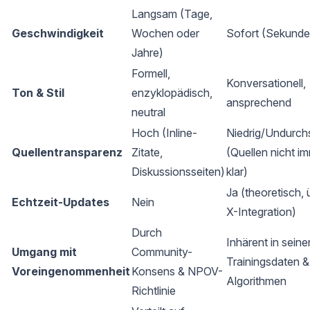
Langsam (Tage,
Geschwindigkeit
Wochen oder
Sofort (Sekunde
Jahre)
Formell,
Konversationell,
Ton & Stil
enzyklopädisch,
ansprechend
neutral
Hoch (Inline-
Niedrig/Undurchs
Quellentransparenz
Zitate,
(Quellen nicht i
Diskussionsseiten)
klar)
Ja (theoretisch, 
Echtzeit-Updates
Nein
X-Integration)
Durch
Inhärent in seine
Umgang mit
Community-
Trainingsdaten &
Voreingenommenheit
Konsens & NPOV-
Algorithmen
Richtlinie