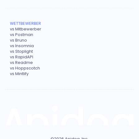
WETTBEWERBER
vs Mitbewerber
vs Postman
vs Bruno
vs Insomnia
vs Stoplight
vs RapidAPI
vs Readme
vs Hoppscotch
vs Mintlify
©
2026
Apidog, Inc.