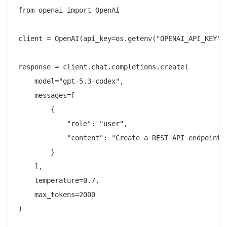
from openai import OpenAI

client = OpenAI(api_key=os.getenv("OPENAI_API_KEY"))
response = client.chat.completions.create(

    model="gpt-5.3-codex",

    messages=[

        {

            "role": "user",

            "content": "Create a REST API endpoint i
        }

    ],

    temperature=0.7,

    max_tokens=2000

)
