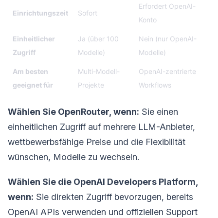
Erfordert OpenAI-
Einrichtungszeit
Sofort
Konto
Einheitlicher
Ja (über 100
Nein (nur OpenAI-
Zugriff
Modelle)
Modelle)
Am besten
Multi-Modell-
OpenAI-zentrierte
geeignet für
Projekte
Workflows
Wählen Sie OpenRouter, wenn:
Sie einen
einheitlichen Zugriff auf mehrere LLM-Anbieter,
wettbewerbsfähige Preise und die Flexibilität
wünschen, Modelle zu wechseln.
Wählen Sie die OpenAI Developers Platform,
wenn:
Sie direkten Zugriff bevorzugen, bereits
OpenAI APIs verwenden und offiziellen Support