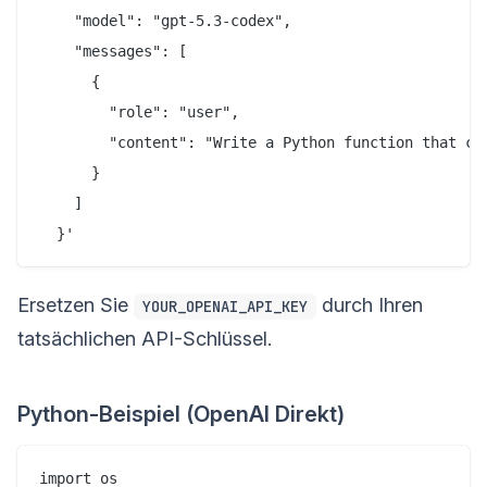
    "model": "gpt-5.3-codex",

    "messages": [

      {

        "role": "user",

        "content": "Write a Python function that cal
      }

    ]

Ersetzen Sie
durch Ihren
YOUR_OPENAI_API_KEY
tatsächlichen API-Schlüssel.
Python-Beispiel (OpenAI Direkt)
import os
