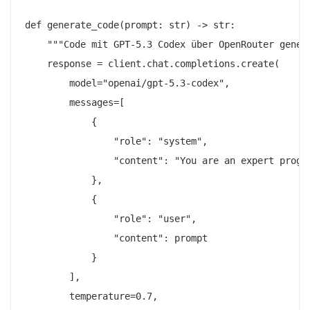
def generate_code(prompt: str) -> str:

    """Code mit GPT-5.3 Codex über OpenRouter generi
    response = client.chat.completions.create(

        model="openai/gpt-5.3-codex",

        messages=[

            {

                "role": "system",

                "content": "You are an expert progra
            },

            {

                "role": "user",

                "content": prompt

            }

        ],

        temperature=0.7,
