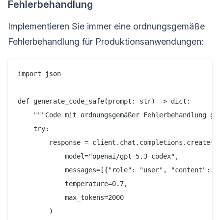
Fehlerbehandlung
Implementieren Sie immer eine ordnungsgemäße
Fehlerbehandlung für Produktionsanwendungen:
import json

def generate_code_safe(prompt: str) -> dict:

    """Code mit ordnungsgemäßer Fehlerbehandlung gen
    try:

        response = client.chat.completions.create(

            model="openai/gpt-5.3-codex",

            messages=[{"role": "user", "content": pr
            temperature=0.7,

            max_tokens=2000

        )
