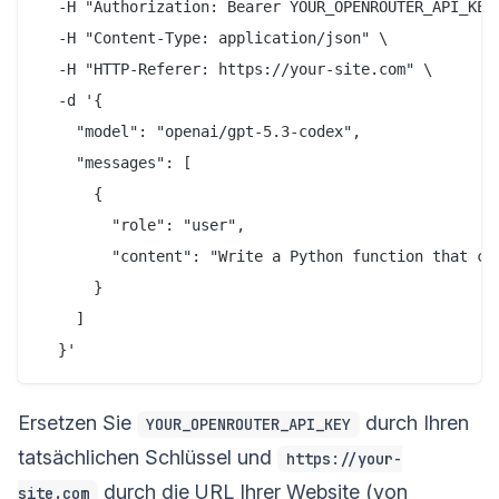
  -H "Authorization: Bearer YOUR_OPENROUTER_API_KEY"
  -H "Content-Type: application/json" \

  -H "HTTP-Referer: https://your-site.com" \

  -d '{

    "model": "openai/gpt-5.3-codex",

    "messages": [

      {

        "role": "user",

        "content": "Write a Python function that cal
      }

    ]

Ersetzen Sie
durch Ihren
YOUR_OPENROUTER_API_KEY
tatsächlichen Schlüssel und
https://your-
durch die URL Ihrer Website (von
site.com