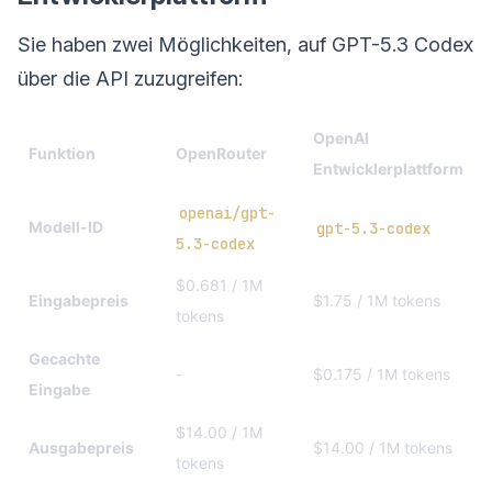
Sie haben zwei Möglichkeiten, auf GPT-5.3 Codex
über die API zuzugreifen:
OpenAI
Funktion
OpenRouter
Entwicklerplattform
openai/gpt-
Modell-ID
gpt-5.3-codex
5.3-codex
$0.681 / 1M
Eingabepreis
$1.75 / 1M tokens
tokens
Gecachte
-
$0.175 / 1M tokens
Eingabe
$14.00 / 1M
Ausgabepreis
$14.00 / 1M tokens
tokens