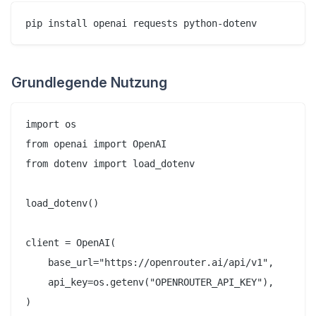
Grundlegende Nutzung
import os

from openai import OpenAI

from dotenv import load_dotenv

load_dotenv()

client = OpenAI(

    base_url="https://openrouter.ai/api/v1",

    api_key=os.getenv("OPENROUTER_API_KEY"),

)
