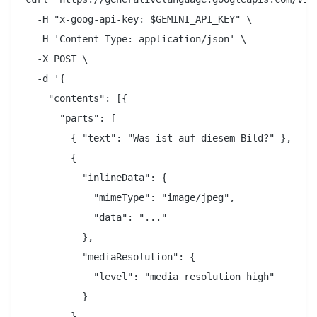
  -H "x-goog-api-key: $GEMINI_API_KEY" \

  -H 'Content-Type: application/json' \

  -X POST \

  -d '{

    "contents": [{

      "parts": [

        { "text": "Was ist auf diesem Bild?" },

        {

          "inlineData": {

            "mimeType": "image/jpeg",

            "data": "..."

          },

          "mediaResolution": {

            "level": "media_resolution_high"

          }

        }
