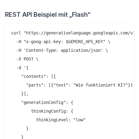
REST API Beispiel mit „Flash“
curl "https://generativelanguage.googleapis.com/v1be
  -H "x-goog-api-key: $GEMINI_API_KEY" \

  -H 'Content-Type: application/json' \

  -X POST \

  -d '{

    "contents": [{

      "parts": [{"text": "Wie funktioniert KI?"}]

    }],

    "generationConfig": {

        thinkingConfig: {

          thinkingLevel: "low"

      }

    }
