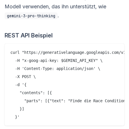
Modell verwenden, das ihn unterstützt, wie
.
gemini-3-pro-thinking
REST API Beispiel
curl "https://generativelanguage.googleapis.com/v1be
  -H "x-goog-api-key: $GEMINI_API_KEY" \

  -H 'Content-Type: application/json' \

  -X POST \

  -d '{

    "contents": [{

      "parts": [{"text": "Finde die Race Condition i
    }]

  }'