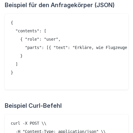
Beispiel für den Anfragekörper (JSON)
{

  "contents": [

    { "role": "user",

      "parts": [{ "text": "Erkläre, wie Flugzeuge fl
    }

  ]

}

Beispiel Curl-Befehl
curl -X POST \\

  -H "Content-Type: application/json" \\
