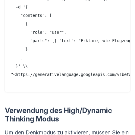
  -d '{

    "contents": [

      {

        "role": "user",

        "parts": [{ "text": "Erkläre, wie Flugzeuge 
      }

    ]

  }' \\

"<https://generativelanguage.googleapis.com/v1beta/
Verwendung des High/Dynamic
Thinking Modus
Um den Denkmodus zu aktivieren, müssen Sie ein