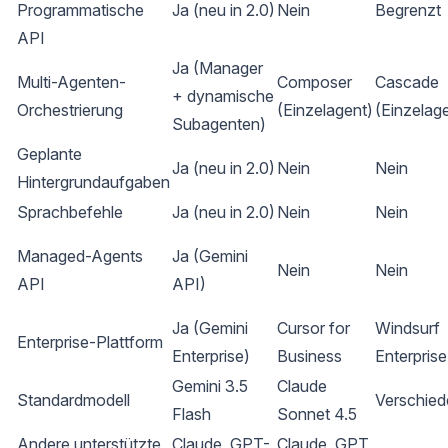
Programmatische
Ja (neu in 2.0)
Nein
Begrenzt
API
Ja (Manager
Multi-Agenten-
Composer
Cascade
+ dynamische
Orchestrierung
(Einzelagent)
(Einzelag
Subagenten)
Geplante
Ja (neu in 2.0)
Nein
Nein
Hintergrundaufgaben
Sprachbefehle
Ja (neu in 2.0)
Nein
Nein
Managed-Agents
Ja (Gemini
Nein
Nein
API
API)
Ja (Gemini
Cursor for
Windsurf
Enterprise-Plattform
Enterprise)
Business
Enterprise
Gemini 3.5
Claude
Standardmodell
Verschie
Flash
Sonnet 4.5
Andere unterstützte
Claude, GPT-
Claude, GPT,