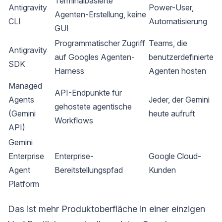
Terminalbasierte
Antigravity
Power-User,
Agenten-Erstellung, keine
CLI
Automatisierung
GUI
Programmatischer Zugriff
Teams, die
Antigravity
auf Googles Agenten-
benutzerdefinierte
SDK
Harness
Agenten hosten
Managed
API-Endpunkte für
Agents
Jeder, der Gemini
gehostete agentische
(Gemini
heute aufruft
Workflows
API)
Gemini
Enterprise
Enterprise-
Google Cloud-
Agent
Bereitstellungspfad
Kunden
Platform
Das ist mehr Produktoberfläche in einer einzigen