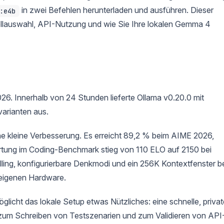
in zwei Befehlen herunterladen und ausführen. Dieser
:e4b
dellauswahl, API-Nutzung und wie Sie Ihre lokalen Gemma 4
026. Innerhalb von 24 Stunden lieferte Ollama v0.20.0 mit
varianten aus.
ine kleine Verbesserung. Es erreicht 89,2 % beim AIME 2026,
rtung im Coding-Benchmark stieg von 110 ELO auf 2150 bei
lling, konfigurierbare Denkmodi und ein 256K Kontextfenster b
r eigenen Hardware.
licht das lokale Setup etwas Nützliches: eine schnelle, privat
um Schreiben von Testszenarien und zum Validieren von API