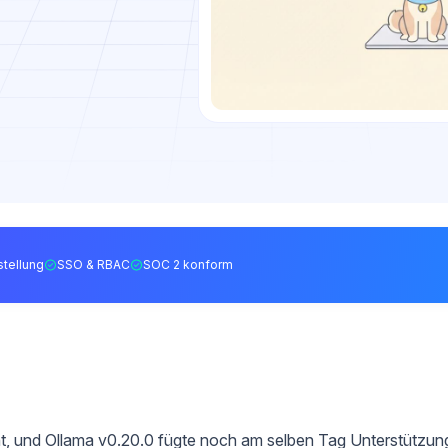
tellung
SSO & RBAC
SOC 2 konform
t, und Ollama v0.20.0 fügte noch am selben Tag Unterstützun