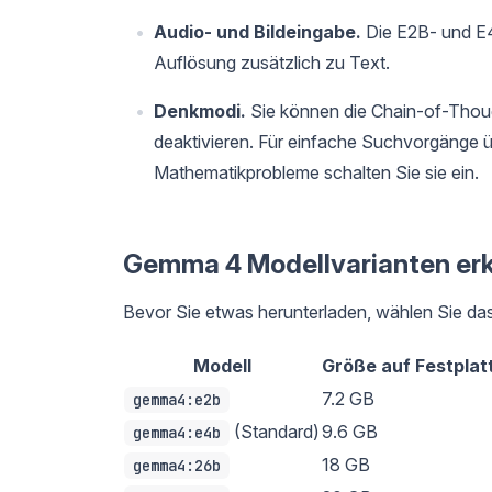
Audio- und Bildeingabe.
Die E2B- und E4
Auflösung zusätzlich zu Text.
Denkmodi.
Sie können die Chain-of-Thoug
deaktivieren. Für einfache Suchvorgänge ü
Mathematikprobleme schalten Sie sie ein.
Gemma 4 Modellvarianten erk
Bevor Sie etwas herunterladen, wählen Sie das 
Modell
Größe auf Festplat
7.2 GB
gemma4:e2b
(Standard)
9.6 GB
gemma4:e4b
18 GB
gemma4:26b