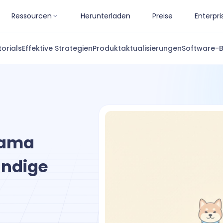
Ressourcen
Herunterladen
Preise
Enterpri
torials
Effektive Strategien
Produktaktualisierungen
Software-
lama
ändige