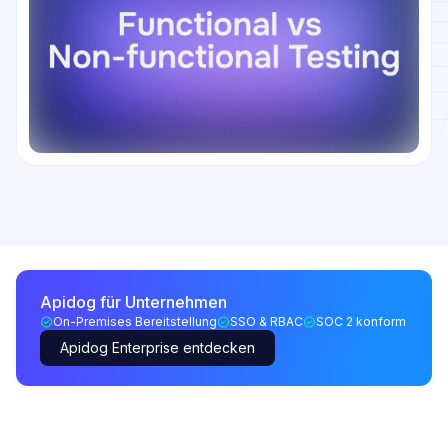
Apidog für Unternehmen
On-Premises Bereitstellung
SSO & RBAC
SOC 2 konform
Apidog Enterprise entdecken