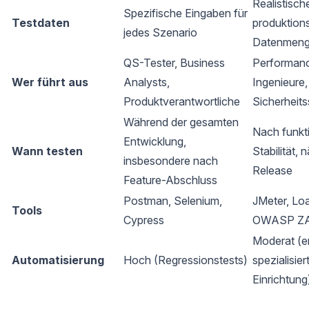
Realistisch
Spezifische Eingaben für
Testdaten
produktion
jedes Szenario
Datenmen
QS-Tester, Business
Performan
Wer führt aus
Analysts,
Ingenieure,
Produktverantwortliche
Sicherheits
Während der gesamten
Nach funkt
Entwicklung,
Wann testen
Stabilität,
insbesondere nach
Release
Feature-Abschluss
Postman, Selenium,
JMeter, Lo
Tools
Cypress
OWASP Z
Moderat (er
Automatisierung
Hoch (Regressionstests)
spezialisier
Einrichtung