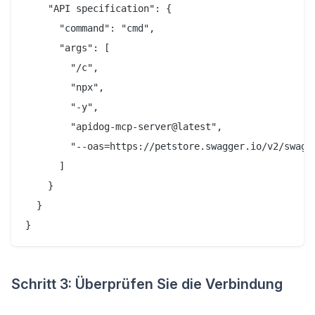
    "API specification": {

      "command": "cmd",

      "args": [

        "/c",

        "npx",

        "-y",

        "apidog-mcp-server@latest",

        "--oas=https://petstore.swagger.io/v2/swagge
      ]

    }

  }

}
Schritt 3: Überprüfen Sie die Verbindung