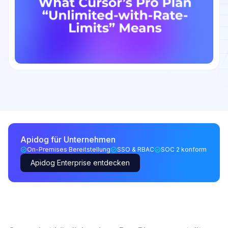
Apidog für Unternehmen
On-Premises Bereitstellung
SSO & RBAC
SOC 2 konform
Apidog Enterprise entdecken