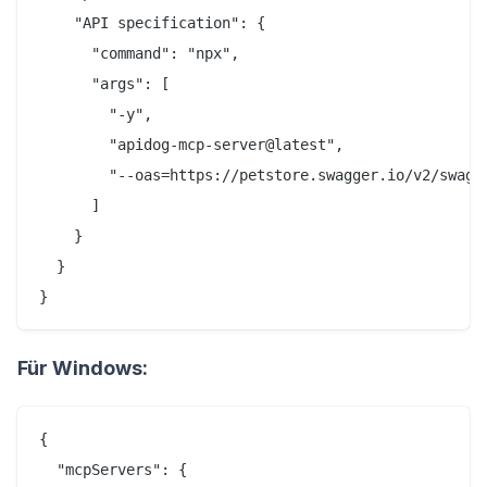
    "API specification": {

      "command": "npx",

      "args": [

        "-y",

        "apidog-mcp-server@latest",

        "--oas=https://petstore.swagger.io/v2/swagge
      ]

    }

  }

}
Für Windows:
{

  "mcpServers": {
