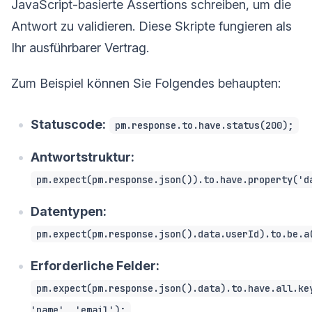
JavaScript-basierte Assertions schreiben, um die
Antwort zu validieren. Diese Skripte fungieren als
Ihr ausführbarer Vertrag.
Zum Beispiel können Sie Folgendes behaupten:
Statuscode:
pm.response.to.have.status(200);
Antwortstruktur:
pm.expect(pm.response.json()).to.have.property('d
Datentypen:
pm.expect(pm.response.json().data.userId).to.be.a
Erforderliche Felder:
pm.expect(pm.response.json().data).to.have.all.ke
'name', 'email');