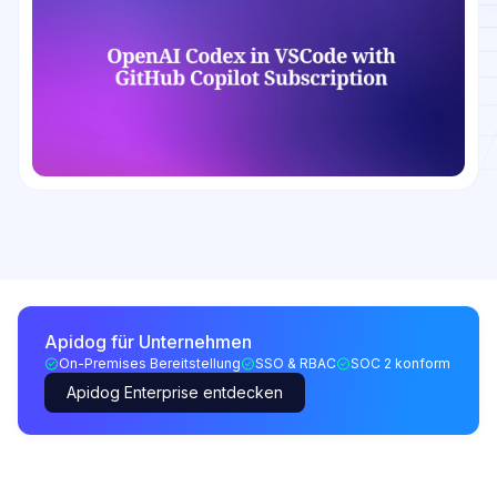
Apidog für Unternehmen
On-Premises Bereitstellung
SSO & RBAC
SOC 2 konform
Apidog Enterprise entdecken