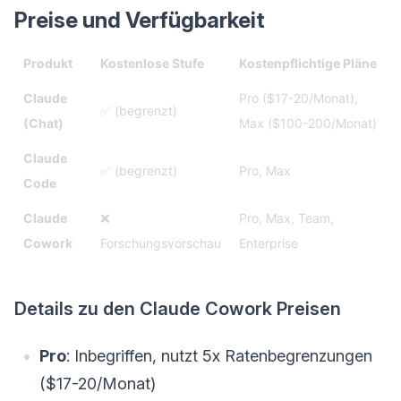
Preise und Verfügbarkeit
Produkt
Kostenlose Stufe
Kostenpflichtige Pläne
Claude
Pro ($17-20/Monat),
✅ (begrenzt)
(Chat)
Max ($100-200/Monat)
Claude
✅ (begrenzt)
Pro, Max
Code
Claude
❌
Pro, Max, Team,
Cowork
Forschungsvorschau
Enterprise
Details zu den Claude Cowork Preisen
Pro
: Inbegriffen, nutzt 5x Ratenbegrenzungen
($17-20/Monat)