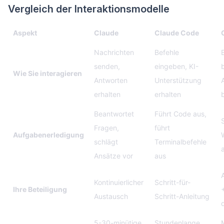
Vergleich der Interaktionsmodelle
Aspekt
Claude
Claude Code
Nachrichten
Befehle
senden,
eingeben, KI-
Wie Sie interagieren
Antworten
Unterstützung
erhalten
erhalten
Beantwortet
Führt Code aus,
Fragen,
führt
Aufgabenerledigung
schlägt
Terminalbefehle
Ansätze vor
aus
Kontinuierlicher
Schritt-für-
Ihre Beteiligung
Austausch
Schritt-Anleitung
5-30-minütige
Stundenlange