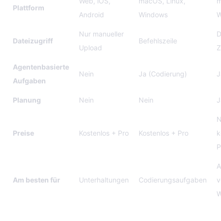
Web, iOS,
macOS, Linux,
m
Plattform
Android
Windows
W
Nur manueller
D
Dateizugriff
Befehlszeile
Upload
Z
Agentenbasierte
Nein
Ja (Codierung)
J
Aufgaben
Planung
Nein
Nein
J
N
Preise
Kostenlos + Pro
Kostenlos + Pro
k
P
A
Am besten für
Unterhaltungen
Codierungsaufgaben
v
W