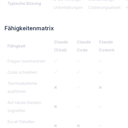
Typische Sitzung
Unterhaltungen
Codierungsarbeit
Fähigkeitenmatrix
Claude
Claude
Claude
Fähigkeit
(Chat)
Code
Cowork
Fragen beantworten
✅
✅
✅
Code schreiben
✅
✅
✅
Terminalbefehle
❌
✅
❌
ausführen
Auf lokale Dateien
❌
✅
✅
zugreifen
Excel-Tabellen
❌
❌
✅