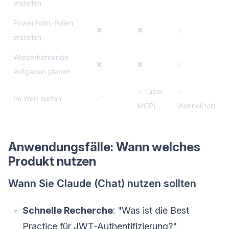
erstellen
PowerPoint-Folien
❌
❌
✅
erstellen
Wiederkehrende
❌
❌
✅
Aufgaben planen
✅ (über
✅
Im Web surfen
✅
MCP)
(Konnektor)
Anwendungsfälle: Wann welches
Produkt nutzen
Wann Sie Claude (Chat) nutzen sollten
Schnelle Recherche
: "Was ist die Best
Practice für JWT-Authentifizierung?"