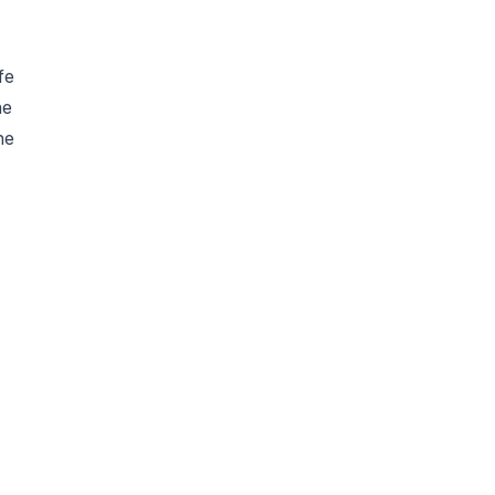
fe
ne
he