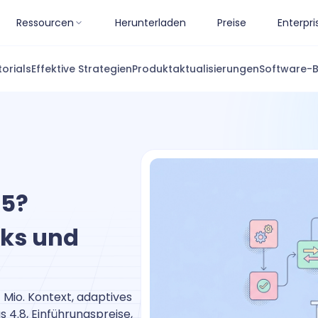
Ressourcen
Herunterladen
Preise
Enterpri
torials
Effektive Strategien
Produktaktualisierungen
Software-
 5?
ks und
1 Mio. Kontext, adaptives
4.8, Einführungspreise,