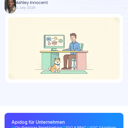
Ashley Innocent
2 July 2026
Apidog für Unternehmen
On-Premises Bereitstellung
SSO & RBAC
SOC 2 konform