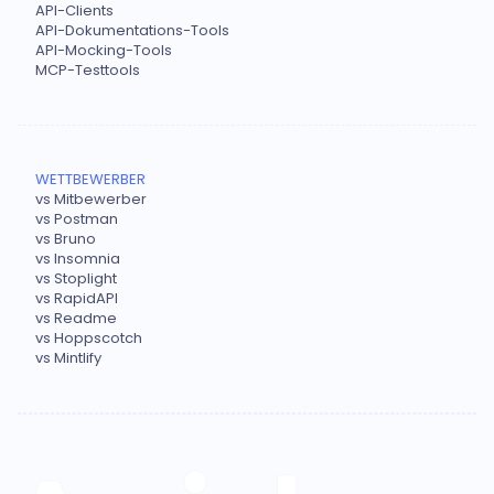
API-Clients
API-Dokumentations-Tools
API-Mocking-Tools
MCP-Testtools
WETTBEWERBER
vs Mitbewerber
vs Postman
vs Bruno
vs Insomnia
vs Stoplight
vs RapidAPI
vs Readme
vs Hoppscotch
vs Mintlify