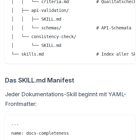
│   │   └── criteria.md           # Qualitätscheckli
│   ├── api-validation/

│   │   ├── SKILL.md

│   │   └── schemas/              # API-Schemata

│   └── consistency-check/

│       └── SKILL.md

Das SKILL.md Manifest
Jeder Dokumentations-Skill beginnt mit YAML-
Frontmatter:
---

name: docs-completeness
