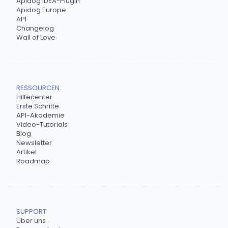
Apidog IDEA-Plugin
Apidog Europe
API
Changelog
Wall of Love
RESSOURCEN
Hilfecenter
Erste Schritte
API-Akademie
Video-Tutorials
Blog
Newsletter
Artikel
Roadmap
SUPPORT
Über uns