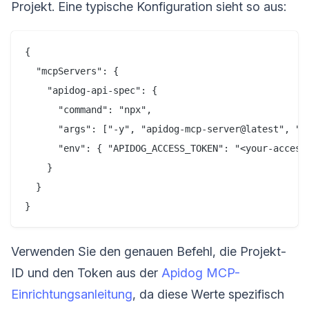
Projekt. Eine typische Konfiguration sieht so aus:
{

  "mcpServers": {

    "apidog-api-spec": {

      "command": "npx",

      "args": ["-y", "apidog-mcp-server@latest", "--
      "env": { "APIDOG_ACCESS_TOKEN": "<your-access-
    }

  }

Verwenden Sie den genauen Befehl, die Projekt-
ID und den Token aus der
Apidog MCP-
Einrichtungsanleitung
, da diese Werte spezifisch