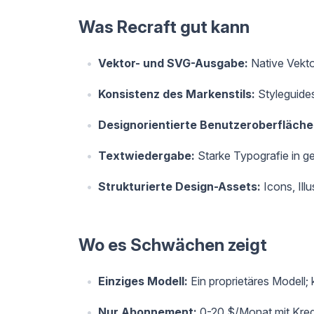
Was Recraft gut kann
Vektor- und SVG-Ausgabe:
Native Vekto
Konsistenz des Markenstils:
Styleguide
Designorientierte Benutzeroberfläche
Textwiedergabe:
Starke Typografie in ge
Strukturierte Design-Assets:
Icons, Ill
Wo es Schwächen zeigt
Einziges Modell:
Ein proprietäres Modell;
Nur Abonnement:
0-20 $/Monat mit Kredit