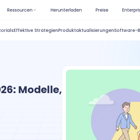
Ressourcen
Herunterladen
Preise
Enterpri
torials
Effektive Strategien
Produktaktualisierungen
Software-
026: Modelle,