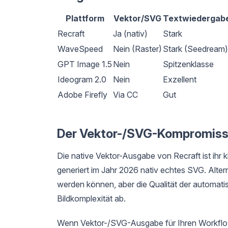
Plattform
Vektor/SVG
Textwiedergab
Recraft
Ja (nativ)
Stark
WaveSpeed
Nein (Raster)
Stark (Seedream)
GPT Image 1.5
Nein
Spitzenklasse
Ideogram 2.0
Nein
Exzellent
Adobe Firefly
Via CC
Gut
Der Vektor-/SVG-Kompromis
Die native Vektor-Ausgabe von Recraft ist ihr 
generiert im Jahr 2026 nativ echtes SVG. Alter
werden können, aber die Qualität der automati
Bildkomplexität ab.
Wenn Vektor-/SVG-Ausgabe für Ihren Workflow un