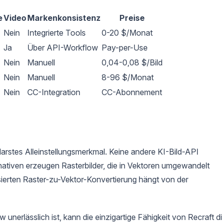
e
Video
Markenkonsistenz
Preise
Nein
Integrierte Tools
0-20 $/Monat
Ja
Über API-Workflow
Pay-per-Use
Nein
Manuell
0,04-0,08 $/Bild
Nein
Manuell
8-96 $/Monat
Nein
CC-Integration
CC-Abonnement
s
klarstes Alleinstellungsmerkmal. Keine andere KI-Bild-API
nativen erzeugen Rasterbilder, die in Vektoren umgewandelt
sierten Raster-zu-Vektor-Konvertierung hängt von der
erlässlich ist, kann die einzigartige Fähigkeit von Recraft d