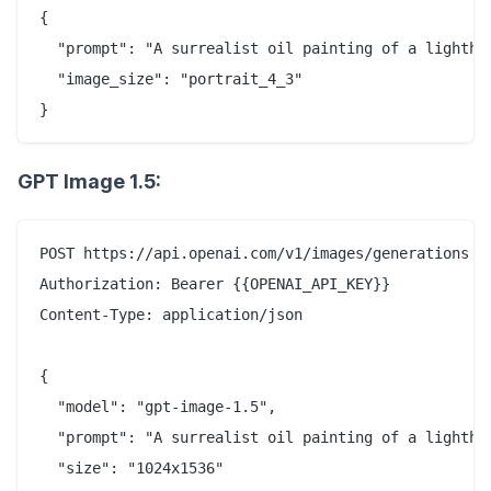
{

  "prompt": "A surrealist oil painting of a lighthou
  "image_size": "portrait_4_3"

GPT Image 1.5:
POST https://api.openai.com/v1/images/generations

Authorization: Bearer {{OPENAI_API_KEY}}

Content-Type: application/json

{

  "model": "gpt-image-1.5",

  "prompt": "A surrealist oil painting of a lighthou
  "size": "1024x1536"
