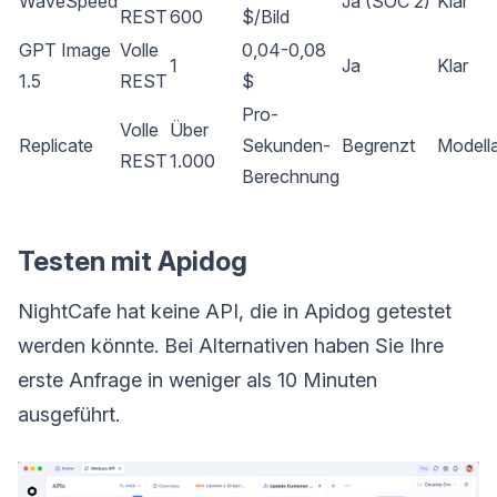
WaveSpeed
Ja (SOC 2)
Klar
REST
600
$/Bild
GPT Image
Volle
0,04-0,08
1
Ja
Klar
1.5
REST
$
Pro-
Volle
Über
Replicate
Sekunden-
Begrenzt
Modell
REST
1.000
Berechnung
Testen mit Apidog
NightCafe hat keine API, die in Apidog getestet
werden könnte. Bei Alternativen haben Sie Ihre
erste Anfrage in weniger als 10 Minuten
ausgeführt.