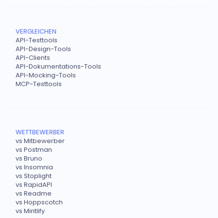
VERGLEICHEN
API-Testtools
API-Design-Tools
API-Clients
API-Dokumentations-Tools
API-Mocking-Tools
MCP-Testtools
WETTBEWERBER
vs Mitbewerber
vs Postman
vs Bruno
vs Insomnia
vs Stoplight
vs RapidAPI
vs Readme
vs Hoppscotch
vs Mintlify