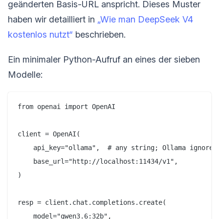
geänderten Basis-URL anspricht. Dieses Muster
haben wir detailliert in
„Wie man DeepSeek V4
kostenlos nutzt“
beschrieben.
Ein minimaler Python-Aufruf an eines der sieben
Modelle:
from openai import OpenAI

client = OpenAI(

    api_key="ollama",  # any string; Ollama ignores 
    base_url="http://localhost:11434/v1",

)

resp = client.chat.completions.create(

    model="qwen3.6:32b",
