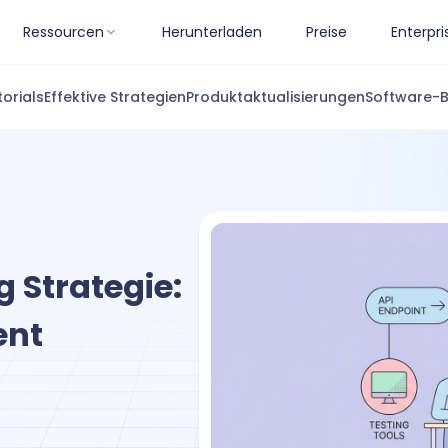
Ressourcen
Herunterladen
Preise
Enterpri
torials
Effektive Strategien
Produktaktualisierungen
Software-
g Strategie:
ent