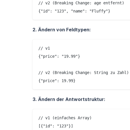
// v2 (Breaking Change: age entfernt)

2. Ändern von Feldtypen:
// v1

{"price": "19.99"}

// v2 (Breaking Change: String zu Zahl)

3. Ändern der Antwortstruktur:
// v1 (einfaches Array)

[{"id": "123"}]
