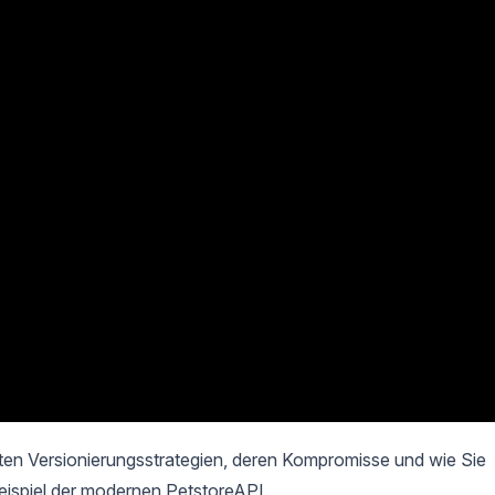
gsten Versionierungsstrategien, deren Kompromisse und wie Sie
Beispiel der modernen PetstoreAPI.