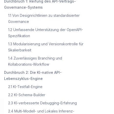
Durchbruch 1: Reifung des API-Vertrags-
Governance-Systems
1.1 Von Designrichtlinien zu standardisierter
Governance
1.2 Umfassende Unterstützung der OpenAPI-
Spezifikation
1.3 Modularisierung und Versionskontrolle für
Skalierbarkeit
1.4 Zuverlässiges Branching und
Kollaborations-Workflow
Durchbruch 2: Die KI-native API-
Lebenszyklus-Engine
2.1 KI-Testfall-Engine
2.2 KI-Schema-Builder
2.3 KI-verbesserte Debugging-Erfahrung
2.4 Multi-Modell- und Lokales Inferenz-