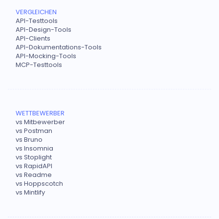
VERGLEICHEN
API-Testtools
API-Design-Tools
API-Clients
API-Dokumentations-Tools
API-Mocking-Tools
MCP-Testtools
WETTBEWERBER
vs Mitbewerber
vs Postman
vs Bruno
vs Insomnia
vs Stoplight
vs RapidAPI
vs Readme
vs Hoppscotch
vs Mintlify