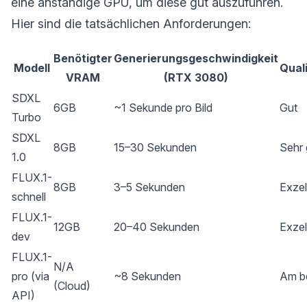
eine anständige GPU, um diese gut auszuführen.
Hier sind die tatsächlichen Anforderungen:
Benötigter
Generierungsgeschwindigkeit
Modell
Qual
VRAM
(RTX 3080)
SDXL
6GB
~1 Sekunde pro Bild
Gut
Turbo
SDXL
8GB
15–30 Sekunden
Sehr 
1.0
FLUX.1-
8GB
3–5 Sekunden
Exzel
schnell
FLUX.1-
12GB
20–40 Sekunden
Exzel
dev
FLUX.1-
N/A
pro (via
~8 Sekunden
Am b
(Cloud)
API)