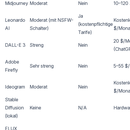
Midjourney
Moderat
Nein
10–120
Ja
Leonardo
Moderat (mit NSFW-
Kosten
(kostenpflichtige
AI
Schalter)
$/Mona
Tarife)
20 $/M
DALL-E 3
Streng
Nein
(ChatG
Adobe
Sehr streng
Nein
5–55 $
Firefly
Kostenl
Ideogram
Moderat
Nein
$/Mona
Stable
Diffusion
Keine
N/A
Hardwa
(lokal)
FLUX