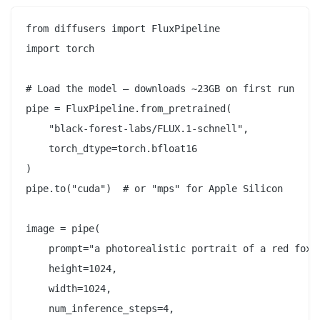
from diffusers import FluxPipeline

import torch

# Load the model — downloads ~23GB on first run

pipe = FluxPipeline.from_pretrained(

    "black-forest-labs/FLUX.1-schnell",

    torch_dtype=torch.bfloat16

)

pipe.to("cuda")  # or "mps" for Apple Silicon

image = pipe(

    prompt="a photorealistic portrait of a red fox i
    height=1024,

    width=1024,

    num_inference_steps=4,
