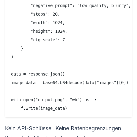
        "negative_prompt": "low quality, blurry",

        "steps": 20,

        "width": 1024,

        "height": 1024,

        "cfg_scale": 7

    }

)

data = response.json()

image_data = base64.b64decode(data["images"][0])

with open("output.png", "wb") as f:

Kein API-Schlüssel. Keine Ratenbegrenzungen.