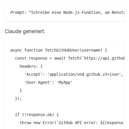
Claude generiert:
async function fetchGitHubUser(username) {

  const response = await fetch(`https://api.github.c
    headers: {

      'Accept': 'application/vnd.github.v3+json',

      'User-Agent': 'MyApp'

    }

  });

  if (!response.ok) {

    throw new Error(`GitHub API error: ${response.st