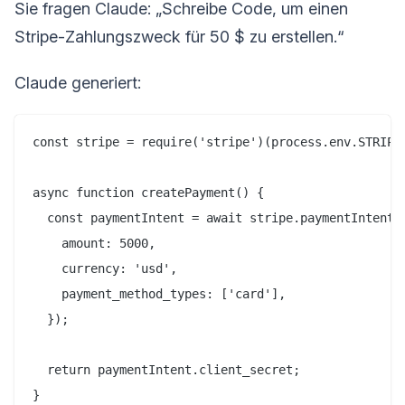
Sie fragen Claude: „Schreibe Code, um einen
Stripe-Zahlungszweck für 50 $ zu erstellen.“
Claude generiert:
const stripe = require('stripe')(process.env.STRIPE_
async function createPayment() {

  const paymentIntent = await stripe.paymentIntents.
    amount: 5000,

    currency: 'usd',

    payment_method_types: ['card'],

  });

  return paymentIntent.client_secret;
