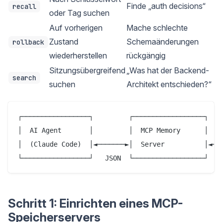
Finde „auth decisions“
recall
oder Tag suchen
Auf vorherigen
Mache schlechte
Zustand
Schemaänderungen
rollback
wiederherstellen
rückgängig
Sitzungsübergreifend
„Was hat der Backend-
search
suchen
Architekt entschieden?“
┌─────────────────┐         ┌──────────────────┐    
│  AI Agent       │         │  MCP Memory      │    
│  (Claude Code)  │◄───────►│  Server          │◄───
Schritt 1: Einrichten eines MCP-
Speicherservers