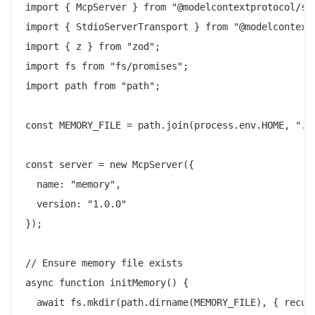
import { McpServer } from "@modelcontextprotocol/sdk
import { StdioServerTransport } from "@modelcontextp
import { z } from "zod";

import fs from "fs/promises";

import path from "path";

const MEMORY_FILE = path.join(process.env.HOME, ".mc
const server = new McpServer({

  name: "memory",

  version: "1.0.0"

});

// Ensure memory file exists

async function initMemory() {

  await fs.mkdir(path.dirname(MEMORY_FILE), { recurs