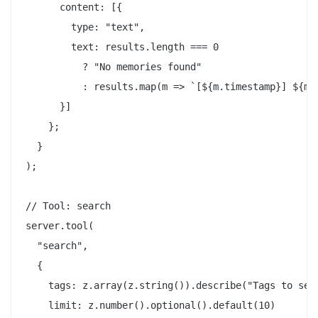
      content: [{

        type: "text",

        text: results.length === 0

          ? "No memories found"

          : results.map(m => `[${m.timestamp}] ${m.c
      }]

    };

  }

);

// Tool: search

server.tool(

  "search",

  {

    tags: z.array(z.string()).describe("Tags to sear
    limit: z.number().optional().default(10)
