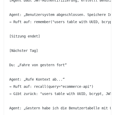
[Agent baut JWT-Authentifizierung, erstellt Benutzer
Agent: „Benutzersystem abgeschlossen. Speichere Info
→ Ruft auf: remember("users table with UUID, bcrypt
[Sitzung endet]

[Nächster Tag]

Du: „Fahre von gestern fort“

Agent: „Rufe Kontext ab...“

→ Ruft auf: recall(query="ecommerce-api")

→ Gibt zurück: "users table with UUID, bcrypt, JWT +