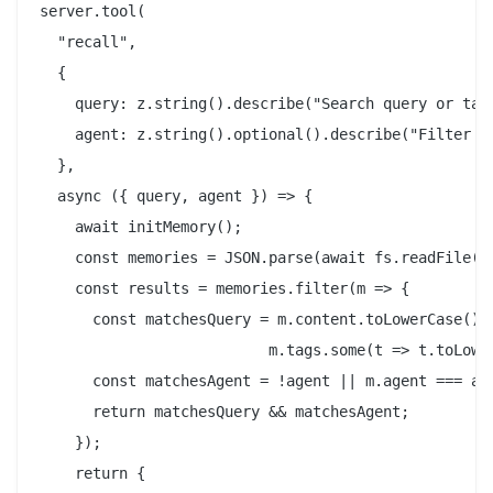
server.tool(

  "recall",

  {

    query: z.string().describe("Search query or tag 
    agent: z.string().optional().describe("Filter by
  },

  async ({ query, agent }) => {

    await initMemory();

    const memories = JSON.parse(await fs.readFile(ME
    const results = memories.filter(m => {

      const matchesQuery = m.content.toLowerCase().i
                          m.tags.some(t => t.toLower
      const matchesAgent = !agent || m.agent === age
      return matchesQuery && matchesAgent;

    });

    return {
