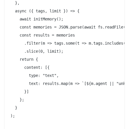
  },

  async ({ tags, limit }) => {

    await initMemory();

    const memories = JSON.parse(await fs.readFile(ME
    const results = memories

      .filter(m => tags.some(t => m.tags.includes(t)
      .slice(0, limit);

    return {

      content: [{

        type: "text",

        text: results.map(m => `[${m.agent || "unkno
      }]

    };

  }

);
