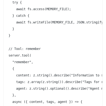
  try {

    await fs.access(MEMORY_FILE);

  } catch {

    await fs.writeFile(MEMORY_FILE, JSON.stringify([
  }

}

// Tool: remember

server.tool(

  "remember",

  {

    content: z.string().describe("Information to sto
    tags: z.array(z.string()).describe("Tags for ret
    agent: z.string().optional().describe("Agent nam
  },

  async ({ content, tags, agent }) => {
