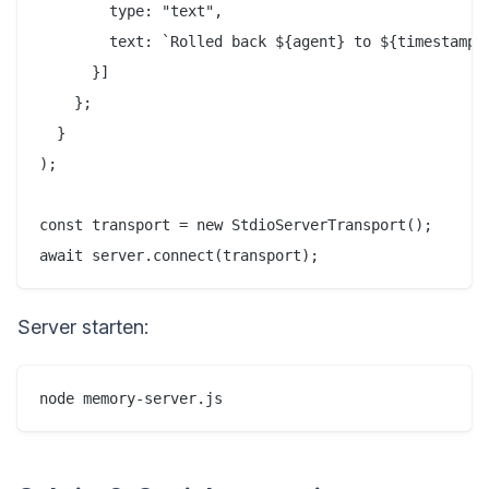
        type: "text",

        text: `Rolled back ${agent} to ${timestamp}`
      }]

    };

  }

);

const transport = new StdioServerTransport();

Server starten: