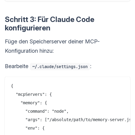
Schritt 3: Für Claude Code
konfigurieren
Füge den Speicherserver deiner MCP-
Konfiguration hinzu:
Bearbeite
:
~/.claude/settings.json
{

  "mcpServers": {

    "memory": {

      "command": "node",

      "args": ["/absolute/path/to/memory-server.js"]
      "env": {
