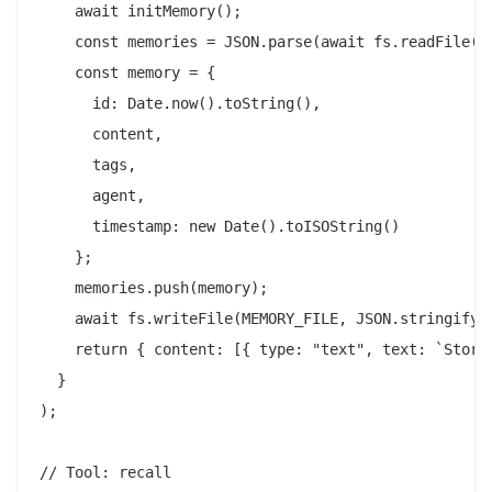
    await initMemory();

    const memories = JSON.parse(await fs.readFile(ME
    const memory = {

      id: Date.now().toString(),

      content,

      tags,

      agent,

      timestamp: new Date().toISOString()

    };

    memories.push(memory);

    await fs.writeFile(MEMORY_FILE, JSON.stringify(m
    return { content: [{ type: "text", text: `Stored
  }

);

// Tool: recall
