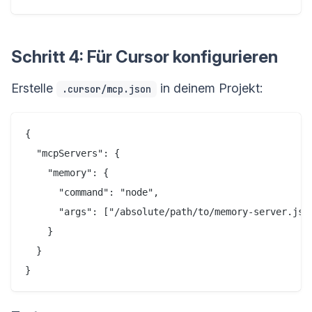
Schritt 4: Für Cursor konfigurieren
Erstelle
in deinem Projekt:
.cursor/mcp.json
{

  "mcpServers": {

    "memory": {

      "command": "node",

      "args": ["/absolute/path/to/memory-server.js"]
    }

  }
