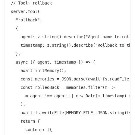
// Tool: rollback

server.tool(

  "rollback",

  {

    agent: z.string().describe("Agent name to rollba
    timestamp: z.string().describe("Rollback to this
  },

  async ({ agent, timestamp }) => {

    await initMemory();

    const memories = JSON.parse(await fs.readFile(ME
    const rolledBack = memories.filter(m =>

      m.agent !== agent || new Date(m.timestamp) <= 
    );

    await fs.writeFile(MEMORY_FILE, JSON.stringify(r
    return {

      content: [{
