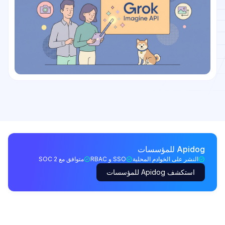
Apidog للمؤسسات
النشر على الخوادم المحلية
SSO و RBAC
متوافق مع SOC 2
استكشف Apidog للمؤسسات