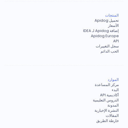
المنتجات
تحميل Apidog
الأسعار
إضافة Apidog لـ IDEA
Apidog Europe
API
سجل التغييرات
الحب الدائم
الموارد
مركز المساعدة
البدء
أكاديمية API
الدروس التعليمية
المدونة
النشرة الإخبارية
المقالات
خارطة الطريق