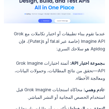
عندما تقوم ببناء تطبيقات أو اختبار تكاملات مع Grok
Imagine API (خاصة عبر fal.ai أو Puter.js)، فإن
Apidog هو سلاحك السري:
مجموعة اختبار API:
أتمتة اختبارات Grok Imagine
API—تحقق من نتائج المطالبات، وحمولات البيانات،
ومعالجة الأخطاء.
خادم وهمي:
محاكاة استجابات Grok Imagine قبل
استخدام الحصص المجانية أو النشر المباشر.
التحقق من المخطط:
تأكد من أن طلبات واستجابات