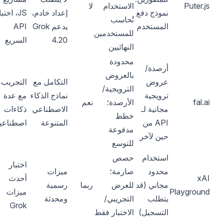
Puter.js
الاستخدام
لا
نموذج دفع
إعداد خادم،
JS، اختب
تُحاسب
المستخدم
يدعم Grok
API
للمستخدمين
4.20
السريع
النهائيين
محدودة
أرصدة/
بالعروض
عروض
التكامل مع
التجريب
الترويجية/
ترويجية
نماذج الذكاء
مع عدة
fal.ai
الأرصدة؛
نعم
مجانية لـ
الاصطناعي
ذكاءات
خطط
API من
المتنوعة
اصطناعي
مدفوعة
حين لآخر
للتوسع
استخدام
حصص
اختبار
محدود
صارمة؛
ميزات
xAI
أحدث
مجاني (قد
للعرض
ربما
رسمية
Playground
ميزات
يتطلب
التجريبي/
ومحدثة
Grok
التسجيل)
الاختبار فقط