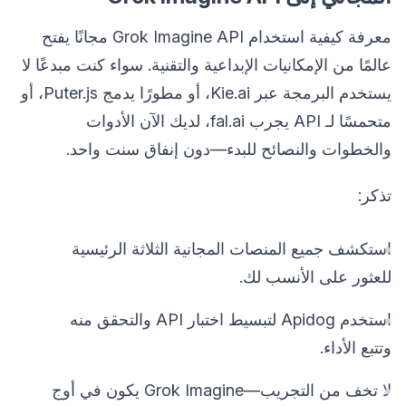
معرفة كيفية استخدام Grok Imagine API مجانًا يفتح
عالمًا من الإمكانيات الإبداعية والتقنية. سواء كنت مبدعًا لا
يستخدم البرمجة عبر Kie.ai، أو مطورًا يدمج Puter.js، أو
متحمسًا لـ API يجرب fal.ai، لديك الآن الأدوات
والخطوات والنصائح للبدء—دون إنفاق سنت واحد.
تذكر:
استكشف جميع المنصات المجانية الثلاثة الرئيسية
للعثور على الأنسب لك.
استخدم Apidog لتبسيط اختبار API والتحقق منه
وتتبع الأداء.
لا تخف من التجريب—Grok Imagine يكون في أوج