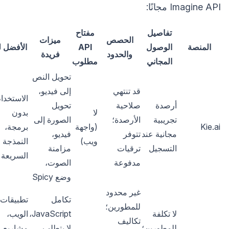
Imagine API مجانًا:
تفاصيل
مفتاح
الحصص
ميزات
المنصة
الوصول
API
الأفضل ل
والحدود
فريدة
المجاني
مطلوب
تحويل النص
قد تنتهي
إلى فيديو،
الاستخدا
أرصدة
صلاحية
تحويل
لا
بدون
تجريبية
الأرصدة؛
الصورة إلى
Kie.ai
(واجهة
برمجة،
مجانية عند
تتوفر
فيديو،
ويب)
النمذجة
التسجيل
ترقيات
مزامنة
السريعة
مدفوعة
الصوت،
وضع Spicy
غير محدود
تكامل
تطبيقات
للمطورين؛
لا تكلفة
JavaScript،
الويب،
تكاليف
للمطورين؛
لا يتطلب
مشاريع