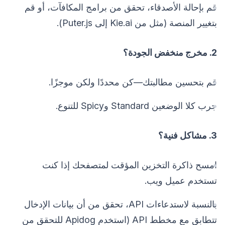
قم بإحالة الأصدقاء، تحقق من برامج المكافآت، أو قم
بتغيير المنصة (مثل من Kie.ai إلى Puter.js).
2. مخرج منخفض الجودة؟
قم بتحسين مطالبتك—كن محددًا ولكن موجزًا.
جرب كلا الوضعين Standard وSpicy للتنوع.
3. مشاكل فنية؟
امسح ذاكرة التخزين المؤقت لمتصفحك إذا كنت
تستخدم عميل ويب.
بالنسبة لاستدعاءات API، تحقق من أن بيانات الإدخال
تتطابق مع مخطط API (استخدم Apidog للتحقق من