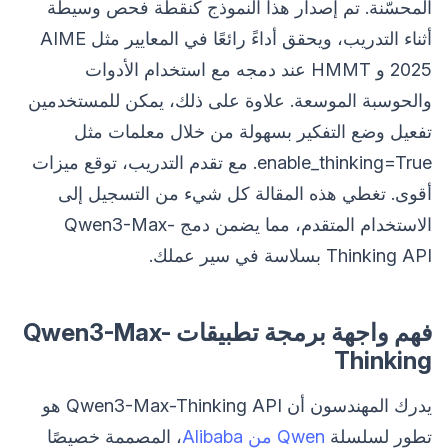
المحسّنة. تم إصدار هذا النموذج كنقطة فحص وسيطة
أثناء التدريب، ويحقق أداءً رائعًا في المعايير مثل AIME
2025 و HMMT عند دمجه مع استخدام الأدوات
والحوسبة الموسعة. علاوة على ذلك، يمكن للمستخدمين
تفعيل وضع التفكير بسهولة من خلال معلمات مثل
enable_thinking=True. مع تقدم التدريب، توقع ميزات
أقوى. تغطي هذه المقالة كل شيء من التسجيل إلى
الاستخدام المتقدم، مما يضمن دمج Qwen3-Max-
Thinking API بسلاسة في سير عملك.
فهم واجهة برمجة تطبيقات Qwen3-Max-
Thinking
يدرك المهندسون أن Qwen3-Max-Thinking API هو
تطور لسلسلة
Qwen من Alibaba
، المصممة خصيصًا