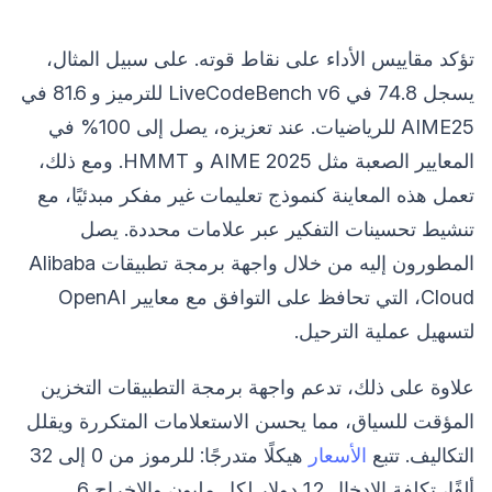
تؤكد مقاييس الأداء على نقاط قوته. على سبيل المثال،
يسجل 74.8 في LiveCodeBench v6 للترميز و 81.6 في
AIME25 للرياضيات. عند تعزيزه، يصل إلى 100% في
المعايير الصعبة مثل AIME 2025 و HMMT. ومع ذلك،
تعمل هذه المعاينة كنموذج تعليمات غير مفكر مبدئيًا، مع
تنشيط تحسينات التفكير عبر علامات محددة. يصل
المطورون إليه من خلال واجهة برمجة تطبيقات Alibaba
Cloud، التي تحافظ على التوافق مع معايير OpenAI
لتسهيل عملية الترحيل.
علاوة على ذلك، تدعم واجهة برمجة التطبيقات التخزين
المؤقت للسياق، مما يحسن الاستعلامات المتكررة ويقلل
التكاليف. تتبع
الأسعار
هيكلًا متدرجًا: للرموز من 0 إلى 32
ألفًا، تكلفة الإدخال 1.2 دولار لكل مليون والإخراج 6