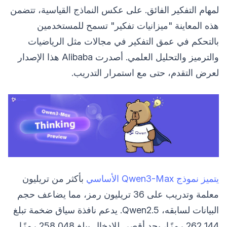
لمهام التفكير الفائق. على عكس النماذج القياسية، تتضمن
هذه المعاينة "ميزانيات تفكير" تسمح للمستخدمين
بالتحكم في عمق التفكير في مجالات مثل الرياضيات
والترميز والتحليل العلمي. أصدرت Alibaba هذا الإصدار
لعرض التقدم، حتى مع استمرار التدريب.
يتميز نموذج Qwen3-Max الأساسي
بأكثر من تريليون
معلمة وتدريب على 36 تريليون رمز، مما يضاعف حجم
البيانات لسابقه، Qwen2.5. يدعم نافذة سياق ضخمة تبلغ
262,144 رمزًا، بحد أقصى للإدخال يبلغ 258,048 رمزًا