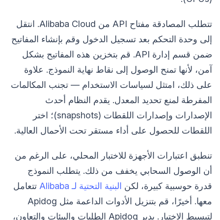
تتطلب المصادقة مفتاح API من Alibaba Cloud. انتقل
إلى وحدة التحكم بعد تسجيل الدخول وقم بإنشاء المفاتيح
ضمن قسم إدارة API. قم بتخزين هذه المفاتيح بشكل
آمن، لأنها تمنح الوصول إلى نقاط نهاية النموذج. علاوة
على ذلك، امتثل لسياسات الاستخدام — تجنب المكالمات
المفرطة لمنع تحديد المعدل. يقدم النظام أحدث
الإصدارات وإصدارات اللقطات (snapshots)؛ اختر
اللقطات للحصول على أداء مستقر تحت الأحمال العالية.
تنطبق اعتبارات الأجهزة للاختبار المحلي، على الرغم من
أن الوصول السحابي يخفف من ذلك. يتطلب النموذج
قدرة حوسبية كبيرة، لكن
البنية التحتية لـ Alibaba
تتعامل
معها. أخيرًا، قم بتنزيل الأدوات الداعمة مثل Apidog
لتبسيط الاختبار. يدير Apidog الطلبات والبيئات والتعاون،