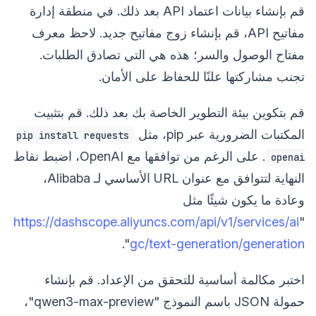
قم بإنشاء بيانات اعتماد API بعد ذلك. في منطقة إدارة
مفاتيح API، قم بإنشاء زوج مفاتيح جديد. لاحظ معرف
مفتاح الوصول والسر؛ هذه هي التي تصادق الطلبات.
تجنب مشاركتها علنًا للحفاظ على الأمان.
قم بتكوين بيئة التطوير الخاصة بك بعد ذلك. قم بتثبيت
المكتبات الضرورية عبر pip، مثل
pip install requests
. على الرغم من توافقها مع OpenAI، اضبط نقاط
openai
النهاية لتتوافق مع عنوان URL الأساسي لـ Alibaba،
وعادة ما يكون شيئًا مثل
https://dashscope.aliyuncs.com/api/v1/services/ai
"
".
gc/text-generation/generation
اختبر مكالمة أساسية للتحقق من الإعداد. قم بإنشاء
حمولة JSON باسم النموذج "qwen3-max-preview"،