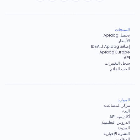
المنتجات
تحميل Apidog
الأسعار
إضافة Apidog لـ IDEA
Apidog Europe
API
سجل التغييرات
الحب الدائم
الموارد
مركز المساعدة
البدء
أكاديمية API
الدروس التعليمية
المدونة
النشرة الإخبارية
المقالات