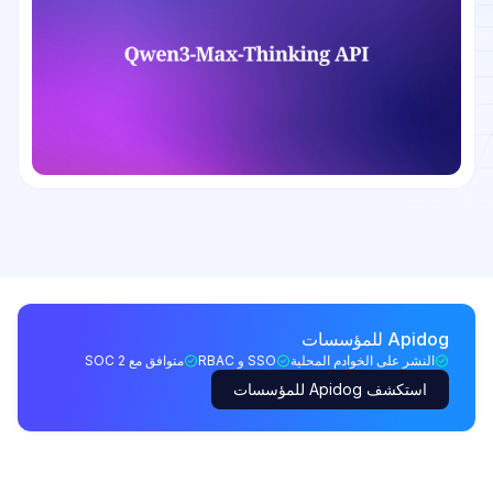
Apidog للمؤسسات
النشر على الخوادم المحلية
SSO و RBAC
متوافق مع SOC 2
استكشف Apidog للمؤسسات