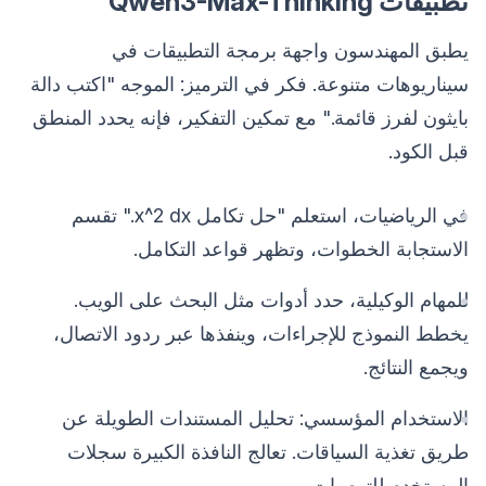
تطبيقات Qwen3-Max-Thinking
يطبق المهندسون واجهة برمجة التطبيقات في
سيناريوهات متنوعة. فكر في الترميز: الموجه "اكتب دالة
بايثون لفرز قائمة." مع تمكين التفكير، فإنه يحدد المنطق
قبل الكود.
في الرياضيات، استعلم "حل تكامل x^2 dx." تقسم
الاستجابة الخطوات، وتظهر قواعد التكامل.
للمهام الوكيلية، حدد أدوات مثل البحث على الويب.
يخطط النموذج للإجراءات، وينفذها عبر ردود الاتصال،
ويجمع النتائج.
الاستخدام المؤسسي: تحليل المستندات الطويلة عن
طريق تغذية السياقات. تعالج النافذة الكبيرة سجلات
المستخدم للتوصيات.