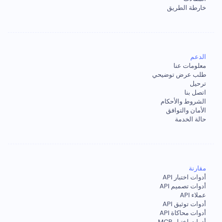
خارطة الطريق
الدعم
معلومات عنا
طلب عرض توضيحي
ترحيل
اتصل بنا
الشروط والأحكام
الأمان والتوافق
حالة الخدمة
مقارنة
أدوات اختبار API
أدوات تصميم API
عملاء API
أدوات توثيق API
أدوات محاكاة API
أدوات اختبار MCP