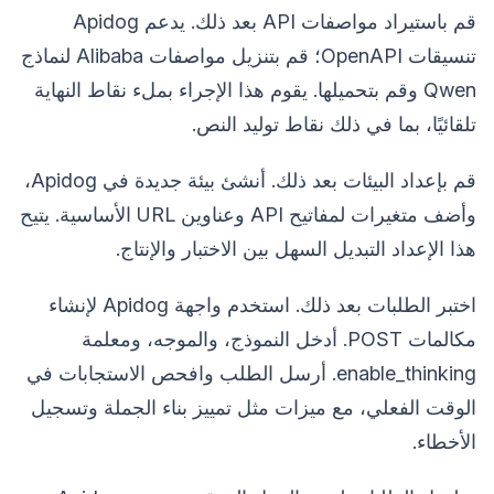
قم باستيراد مواصفات API بعد ذلك. يدعم Apidog
تنسيقات OpenAPI؛ قم بتنزيل مواصفات Alibaba لنماذج
Qwen وقم بتحميلها. يقوم هذا الإجراء بملء نقاط النهاية
تلقائيًا، بما في ذلك نقاط توليد النص.
قم بإعداد البيئات بعد ذلك. أنشئ بيئة جديدة في Apidog،
وأضف متغيرات لمفاتيح API وعناوين URL الأساسية. يتيح
هذا الإعداد التبديل السهل بين الاختبار والإنتاج.
اختبر الطلبات بعد ذلك. استخدم واجهة Apidog لإنشاء
مكالمات POST. أدخل النموذج، والموجه، ومعلمة
enable_thinking. أرسل الطلب وافحص الاستجابات في
الوقت الفعلي، مع ميزات مثل تمييز بناء الجملة وتسجيل
الأخطاء.