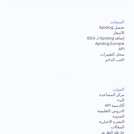
المنتجات
تحميل Apidog
الأسعار
إضافة Apidog لـ IDEA
Apidog Europe
API
سجل التغييرات
الحب الدائم
الموارد
مركز المساعدة
البدء
أكاديمية API
الدروس التعليمية
المدونة
النشرة الإخبارية
المقالات
خارطة الطريق