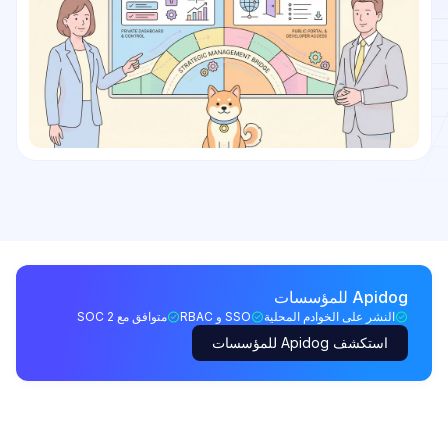
Apidog للمؤسسات
النشر على الخوادم المحلية
SSO و RBAC
متوافق مع SOC 2
استكشف Apidog للمؤسسات