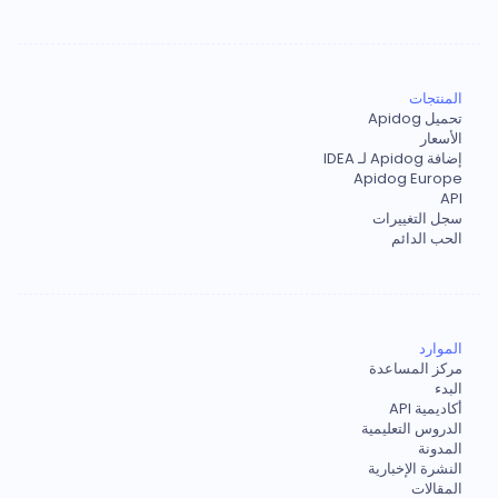
المنتجات
تحميل Apidog
الأسعار
إضافة Apidog لـ IDEA
Apidog Europe
API
سجل التغييرات
الحب الدائم
الموارد
مركز المساعدة
البدء
أكاديمية API
الدروس التعليمية
المدونة
النشرة الإخبارية
المقالات