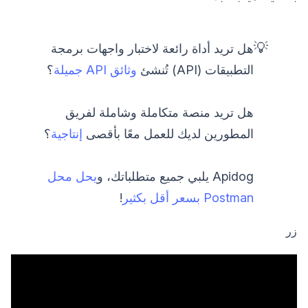
💡
هل تريد أداة رائعة لاختبار واجهات برمجة
التطبيقات (API) تُنشئ
وثائق API جميلة
؟
هل تريد منصة متكاملة وشاملة لفريق
المطورين لديك للعمل معًا بأقصى
إنتاجية
؟
Apidog يلبي جميع متطلباتك، و
يحل محل
Postman بسعر أقل بكثير
!
زر