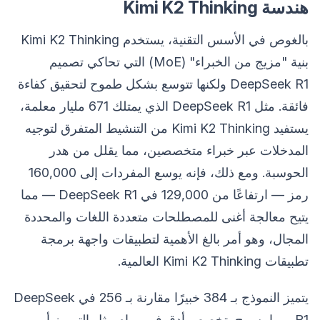
هندسة Kimi K2 Thinking
بالغوص في الأسس التقنية، يستخدم Kimi K2 Thinking
بنية "مزيج من الخبراء" (MoE) التي تحاكي تصميم
DeepSeek R1 ولكنها تتوسع بشكل طموح لتحقيق كفاءة
فائقة. مثل DeepSeek R1 الذي يمتلك 671 مليار معلمة،
يستفيد Kimi K2 Thinking من التنشيط المتفرق لتوجيه
المدخلات عبر خبراء متخصصين، مما يقلل من هدر
الحوسبة. ومع ذلك، فإنه يوسع المفردات إلى 160,000
رمز — ارتفاعًا من 129,000 في DeepSeek R1 — مما
يتيح معالجة أغنى للمصطلحات متعددة اللغات والمحددة
المجال، وهو أمر بالغ الأهمية لتطبيقات واجهة برمجة
تطبيقات Kimi K2 Thinking العالمية.
يتميز النموذج بـ 384 خبيرًا مقارنة بـ 256 في DeepSeek
R1، مما يسمح بتخصص أدق في مهام مثل الترميز أو