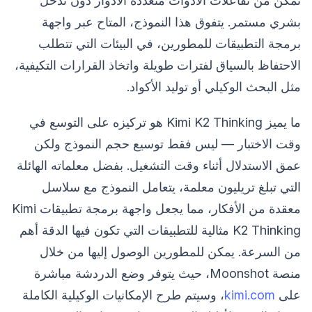
تمكّن من تفاعلات الأدوات متعددة الأدوار دون تدخل
بشري مستمر. يتفوق هذا النموذج، المتاح عبر واجهة
برمجة التطبيقات للمطورين، في البيئات التي تتطلب
الاحتفاظ بالسياق لفترات طويلة واتخاذ القرارات التكيفية،
مثل البحث الوكيلي أو توليد الأكواد.
ما يميز Kimi K2 Thinking هو تركيزه على التوسع في
وقت الاختبار — ليس فقط توسيع حجم النموذج ولكن
عمق الاستدلال أثناء وقت التشغيل. بفضل معلماته الهائلة
التي تبلغ تريليون معلمة، يتعامل النموذج مع سلاسل
معقدة من الأفكار، مما يجعل واجهة برمجة تطبيقات Kimi
K2 Thinking مثالية للتطبيقات التي تكون فيها الدقة أهم
من السرعة. يمكن للمطورين الوصول إليها من خلال
منصة Moonshot، حيث يتوفر وضع الدردشة مباشرة
على
kimi.com
، وسيتم طرح الإمكانيات الوكيلية الكاملة