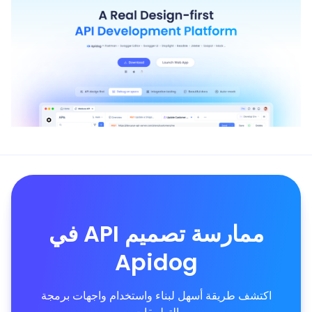
ممارسة تصميم API في
Apidog
اكتشف طريقة أسهل لبناء واستخدام واجهات برمجة