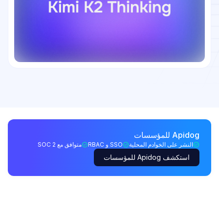
Apidog للمؤسسات
النشر على الخوادم المحلية
SSO و RBAC
متوافق مع SOC 2
استكشف Apidog للمؤسسات