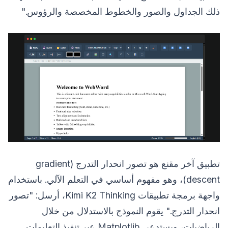
ذلك الجداول والصور والخطوط المخصصة والرؤوس."
تطبيق آخر مقنع هو تصور انحدار التدرج (gradient
descent)، وهو مفهوم أساسي في التعلم الآلي. باستخدام
واجهة برمجة تطبيقات Kimi K2 Thinking، أرسل: "تصور
انحدار التدرج." يقوم النموذج بالاستدلال من خلال
الرياضيات، ويستدعي Matplotlib عبر تنفيذ التعليمات