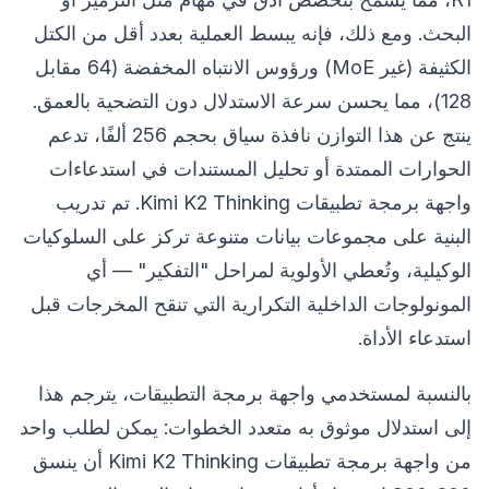
البحث. ومع ذلك، فإنه يبسط العملية بعدد أقل من الكتل
الكثيفة (غير MoE) ورؤوس الانتباه المخفضة (64 مقابل
128)، مما يحسن سرعة الاستدلال دون التضحية بالعمق.
ينتج عن هذا التوازن نافذة سياق بحجم 256 ألفًا، تدعم
الحوارات الممتدة أو تحليل المستندات في استدعاءات
واجهة برمجة تطبيقات Kimi K2 Thinking. تم تدريب
البنية على مجموعات بيانات متنوعة تركز على السلوكيات
الوكيلية، وتُعطي الأولوية لمراحل "التفكير" — أي
المونولوجات الداخلية التكرارية التي تنقح المخرجات قبل
استدعاء الأداة.
بالنسبة لمستخدمي واجهة برمجة التطبيقات، يترجم هذا
إلى استدلال موثوق به متعدد الخطوات: يمكن لطلب واحد
من واجهة برمجة تطبيقات Kimi K2 Thinking أن ينسق