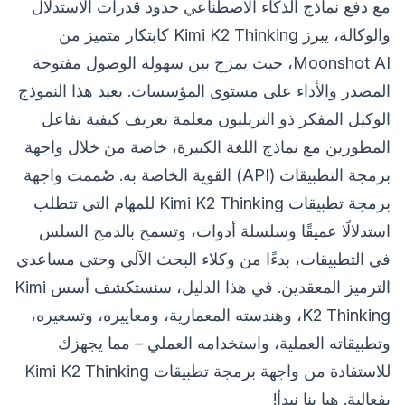
مع دفع نماذج الذكاء الاصطناعي حدود قدرات الاستدلال
والوكالة، يبرز Kimi K2 Thinking كابتكار متميز من
Moonshot AI، حيث يمزج بين سهولة الوصول مفتوحة
المصدر والأداء على مستوى المؤسسات. يعيد هذا النموذج
الوكيل المفكر ذو التريليون معلمة تعريف كيفية تفاعل
المطورين مع نماذج اللغة الكبيرة، خاصة من خلال واجهة
برمجة التطبيقات (API) القوية الخاصة به. صُممت واجهة
برمجة تطبيقات Kimi K2 Thinking للمهام التي تتطلب
استدلالًا عميقًا وسلسلة أدوات، وتسمح بالدمج السلس
في التطبيقات، بدءًا من وكلاء البحث الآلي وحتى مساعدي
الترميز المعقدين. في هذا الدليل، سنستكشف أسس Kimi
K2 Thinking، وهندسته المعمارية، ومعاييره، وتسعيره،
وتطبيقاته العملية، واستخدامه العملي – مما يجهزك
للاستفادة من واجهة برمجة تطبيقات Kimi K2 Thinking
بفعالية. هيا بنا نبدأ!