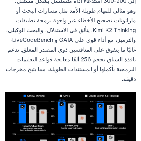
إلى 200-300 استدعاء أداة متسلسل بشكل مستقل،
وهو مثالي للمهام طويلة الأمد مثل مسارات البحث أو
ماراثونات تصحيح الأخطاء عبر واجهة برمجة تطبيقات
Kimi K2 Thinking. يتألق في الاستدلال، والبحث الوكيلي،
والترميز، مع أداء قوي على GAIA و LiveCodeBench،
غالبًا ما يتفوق على المنافسين ذوي المصدر المغلق. تدعم
نافذة السياق بحجم 256 ألفًا معالجة قواعد التعليمات
البرمجية بأكملها أو المستندات الطويلة، مما يتيح مخرجات
دقيقة.