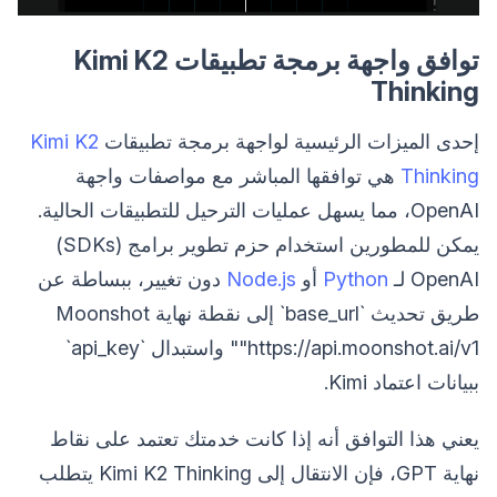
توافق واجهة برمجة تطبيقات Kimi K2
Thinking
إحدى الميزات الرئيسية لواجهة برمجة تطبيقات
Kimi K2
Thinking
هي توافقها المباشر مع مواصفات واجهة
OpenAI، مما يسهل عمليات الترحيل للتطبيقات الحالية.
يمكن للمطورين استخدام حزم تطوير برامج (SDKs)
OpenAI لـ
Python
أو
Node.js
دون تغيير، ببساطة عن
طريق تحديث `base_url` إلى نقطة نهاية Moonshot
"https://api.moonshot.ai/v1" واستبدال `api_key`
ببيانات اعتماد Kimi.
يعني هذا التوافق أنه إذا كانت خدمتك تعتمد على نقاط
نهاية GPT، فإن الانتقال إلى Kimi K2 Thinking يتطلب