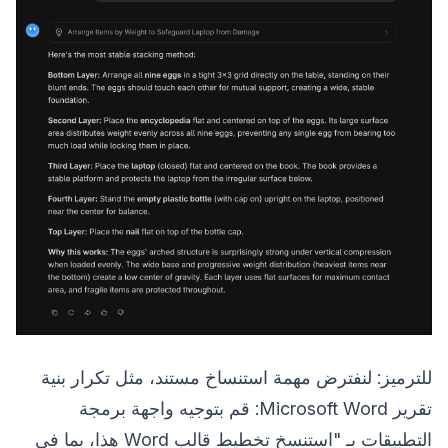
للترميز: لنفترض مهمة استنساخ مستند، مثل تكرار بنية
تقرير Microsoft Word: قم بتوجيه واجهة برمجة
التطبيقات بـ "استنسخ تخطيط قالب Word هذا، بما في