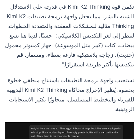
تكمن قوة Kimi K2 Thinking في قدرته على الاستدلال
الشبيه بالبشر، مما يجعل واجهة برمجة تطبيقات Kimi K2
Thinking مثالية للمشكلات المعقدة والمتعددة الخطوات.
لننظر إلى لغز التكديس الكلاسيكي: "حسنًا، لدينا هنا تسع
بيضات، كتاب (كبير مثل الموسوعة)، جهاز كمبيوتر محمول
(حديث)، زجاجة بلاستيكية فارغة بغطاء، ومسمار. قم
بتكديسها بأكثر طريقة استقرارًا."
تستجيب واجهة برمجة التطبيقات باستنتاج منطقي خطوة
بخطوة. يُظهر الإخراج محاكاة Kimi K2 Thinking البديهية
للفيزياء والتخطيط المتسلسل، متجاوزًا بكثير الاستجابات
الروتينية.