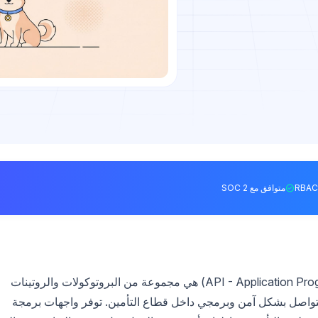
متوافق مع SOC 2
واجهة برمجة تطبيقات التأمين (API - Application Programming Interface) هي مجموعة من البروتوكولات والروتينات
التواصل بشكل آمن وبرمجي داخل قطاع التأمين. توفر واجهات برمجة