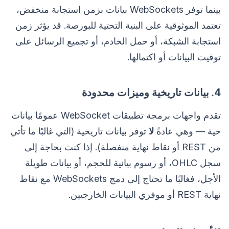
بينما توفر WebSockets بيانات بزمن استجابة منخفض،
تعتمد الموثوقية على البنية التحتية للبورصة. قد يؤثر زمن
استجابة الشبكة، أو حمل الخادم، أو تجميع الرسائل على
توقيت البيانات أو اكتمالها.
4. بيانات تاريخية وميزات محدودة
تقدم واجهات برمجة تطبيقات WebSocket عمومًا بيانات
حية — وهي عادةً
لا
توفر بيانات تاريخية (التي غالبًا ما تأتي
من REST أو نقاط نهاية منفصلة). إذا كنت بحاجة إلى
سجل OHLC، أو رسوم بيانية للحجم، أو بيانات طويلة
الأجل، فغالبًا ما تحتاج إلى دمج WebSockets مع نقاط
نهاية REST أو موفري البيانات الخارجيين.