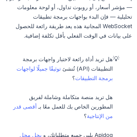
— مؤشر أسعار، أو روبوت تداول، أو لوحة معلومات
تحليلية — فإن البدء بواجهات برمجة تطبيقات
WebSocket المجانية هذه يعد طريقة رائعة للحصول
على بيانات في الوقت الفعلي بأقل تكلفة إضافية.
💡
هل تريد أداة رائعة لاختبار واجهات برمجة
التطبيقات (API) تُنشئ
توثيقًا جميلًا لواجهات
برمجة التطبيقات
؟
هل تريد منصة متكاملة وشاملة لفريق
المطورين الخاص بك للعمل معًا بـ
أقصى قدر
من الإنتاجية
؟
Apidog يلبي جميع متطلباتك، و
يحل محل