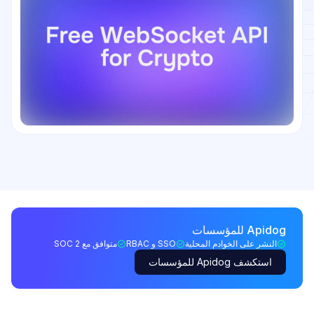
Apidog للمؤسسات
النشر على الخوادم المحلية
SSO و RBAC
متوافق مع SOC 2
استكشف Apidog للمؤسسات