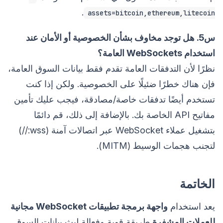
.
assets=bitcoin,ethereum,litecoin
س5. هل توجد مخاوف بشأن الخصوصية أو الأمان عند
استخدام WebSockets العامة؟
نظرًا لأن التدفقات العامة تقدم فقط بيانات السوق العامة،
فإن هناك خطرًا ضئيلًا على الخصوصية. ولكن إذا كنت
تستخدم أيضًا تدفقات خاصة/مصادقة، فيجب عليك تأمين
مفاتيح API الخاصة بك. بالإضافة إلى ذلك، قم دائمًا
بتشغيل عملاء WebSocket عبر اتصالات آمنة (wss://)
لتجنب هجمات الوسيط (MITM).
الخاتمة
يعد استخدام
واجهة برمجة تطبيقات WebSocket مجانية
للعملات المشفرة
طريقة قوية وفعالة لبث بيانات السوق