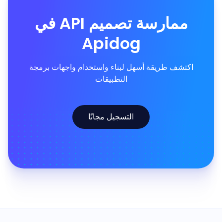
ممارسة تصميم API في
Apidog
اكتشف طريقة أسهل لبناء واستخدام واجهات برمجة
التطبيقات
التسجيل مجانًا