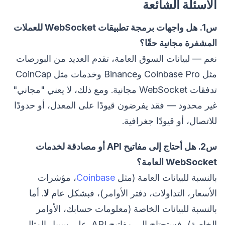
الأسئلة الشائعة
س1. هل واجهات برمجة تطبيقات WebSocket للعملات
المشفرة مجانية حقًا؟
نعم — لبيانات السوق العامة، تقدم العديد من البورصات
مثل Coinbase Pro وBinance وخدمات مثل CoinCap
تدفقات WebSocket مجانية. ومع ذلك، لا يعني "مجاني"
غير محدود — فقد يفرضون قيودًا على المعدل، أو حدودًا
للاتصال، أو قيودًا جغرافية.
س2. هل أحتاج إلى مفاتيح API أو مصادقة لخدمات
WebSocket العامة؟
بالنسبة للبيانات العامة (مثل
Coinbase
، مؤشرات
الأسعار، التداولات، دفتر الأوامر)، فبشكل عام
لا
. أما
بالنسبة للبيانات الخاصة (معلومات حسابك، الأوامر
الخاصة)، فستحتاج إلى مفاتيح API. على سبيل المثال،