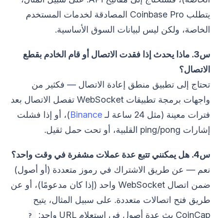
يتطلب Coinbase Pro المصادقة لخدمات المستخدم
الخاصة، ولكن ليس لبيانات السوق الأساسية.
س3. ماذا يحدث إذا فقدت الاتصال أو قام الخادم بقطع
الاتصال؟
تحتاج إلى تطبيق منطق إعادة الاتصال — فكثير من
واجهات برمجة تطبيقات WebSocket تفصل الاتصال بعد
فترات معينة (مثل 24 ساعة لـ
Binance
)، أو إذا فشلت
إشارات ping/pong القلبية، أو تحت حمل ثقيل.
س4. هل يمكنني تتبع عدة عملات مشفرة في وقت واحد؟
نعم — عن طريق الاشتراك في رموز متعددة (أو أصول)
ضمن اتصال WebSocket واحد (إذا كان مدعومًا)، أو عن
طريق فتح اتصالات متعددة. على سبيل المثال، يتيح
CoinCap بث عدة أصول في استعلام URL واحد:
?