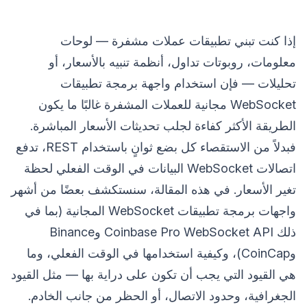
إذا كنت تبني تطبيقات عملات مشفرة — لوحات
معلومات، روبوتات تداول، أنظمة تنبيه بالأسعار، أو
تحليلات — فإن استخدام واجهة برمجة تطبيقات
WebSocket مجانية للعملات المشفرة غالبًا ما يكون
الطريقة الأكثر كفاءة لجلب تحديثات الأسعار المباشرة.
فبدلاً من الاستقصاء كل بضع ثوانٍ باستخدام REST، تدفع
اتصالات WebSocket البيانات في الوقت الفعلي لحظة
تغير الأسعار. في هذه المقالة، سنستكشف بعضًا من أشهر
واجهات برمجة تطبيقات WebSocket المجانية (بما في
ذلك Coinbase Pro WebSocket API وBinance
وCoinCap)، وكيفية استخدامها في الوقت الفعلي، وما
هي القيود التي يجب أن تكون على دراية بها — مثل القيود
الجغرافية، وحدود الاتصال، أو الحظر من جانب الخادم.