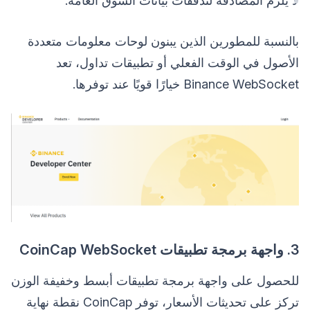
لا يلزم المصادقة لتدفقات بيانات السوق العامة.
بالنسبة للمطورين الذين يبنون لوحات معلومات متعددة
الأصول في الوقت الفعلي أو تطبيقات تداول، تعد
Binance WebSocket خيارًا قويًا عند توفرها.
3. واجهة برمجة تطبيقات CoinCap WebSocket
للحصول على واجهة برمجة تطبيقات أبسط وخفيفة الوزن
تركز على تحديثات الأسعار، توفر CoinCap نقطة نهاية