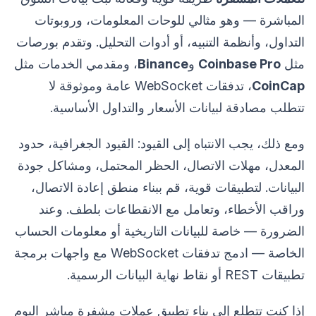
المباشرة — وهو مثالي للوحات المعلومات، وروبوتات
التداول، وأنظمة التنبيه، أو أدوات التحليل. وتقدم بورصات
مثل
Coinbase Pro
و
Binance
، ومقدمي الخدمات مثل
CoinCap
، تدفقات WebSocket عامة وموثوقة لا
تتطلب مصادقة لبيانات الأسعار والتداول الأساسية.
ومع ذلك، يجب الانتباه إلى القيود: القيود الجغرافية، حدود
المعدل، مهلات الاتصال، الحظر المحتمل، ومشاكل جودة
البيانات. لتطبيقات قوية، قم ببناء منطق إعادة الاتصال،
وراقب الأخطاء، وتعامل مع الانقطاعات بلطف. وعند
الضرورة — خاصة للبيانات التاريخية أو معلومات الحساب
الخاصة — ادمج تدفقات WebSocket مع واجهات برمجة
تطبيقات REST أو نقاط نهاية البيانات الرسمية.
إذا كنت تتطلع إلى بناء تطبيق عملات مشفرة مباشر اليوم