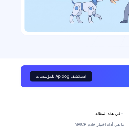
استكشف Apidog للمؤسسات
في هذه المقالة
ما هي أداة اختبار خادم MCP؟