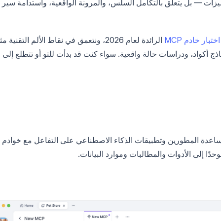
على الميزات — بل يتعلق بالتكامل السلس، والمرونة الواقعية، واستدامة سير
اختبار خادم MCP
الرائدة لعام 2026، ونتعمق في نقاط الألم التقنية م
ائح عملية، ونماذج أكواد، ودراسات حالة واقعية. سواء كنت قد بدأت للتو أو تتطلع إلى
صص مصمم لمساعدة المطورين وتطبيقات الذكاء الاصطناعي على التفاعل مع خوادم