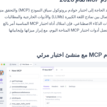
مع نمو التطبيقات المدعومة بالذكاء الاصطناعي، تزداد الحاجة إلى اختبار خوادم بروتوكول سياق النموذج (MCP) 
وتصحيح أخطائها بكفاءة. MCP هو بروتوكول يوحد الاتصال بين نماذج اللغة الكبيرة (LLMs) والأدوات الخارجية والمطالبات
وموارد البيانات. بالنسبة للمطورين الذين يبنون تطبيقات الذكاء الاصطناعي، فإن امتلاك أداة اختبار MCP المناسبة أمر بالغ
الأهمية لضمان الموثوقية والأداء والامتثال. فيما يلي أفضل أدوات اختبار MCP المتاحة اليوم، مع إبراز ميزاتها وإيجابياتها