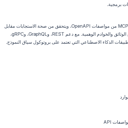
ات برمجية.
يقوم Apidog تلقائيًا بإنشاء حالات اختبار متوافقة مع MCP من مواصفات OpenAPI، ويتحقق من صحة الاستجابات مقابل
JSON Schema، ويحافظ على مزامنة الاختبارات مع الوثائق والخوادم الوهمية. مع دعم REST، وGraphQL، وgRPC،
ارد
اصفات API