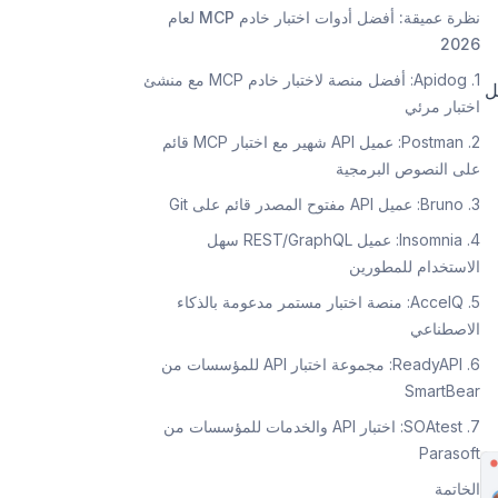
نظرة عميقة: أفضل أدوات اختبار خادم MCP لعام
2026
1. Apidog: أفضل منصة لاختبار خادم MCP مع منشئ
ثل
اختبار مرئي
2. Postman: عميل API شهير مع اختبار MCP قائم
على النصوص البرمجية
3. Bruno: عميل API مفتوح المصدر قائم على Git
4. Insomnia: عميل REST/GraphQL سهل
الاستخدام للمطورين
5. AccelQ: منصة اختبار مستمر مدعومة بالذكاء
الاصطناعي
6. ReadyAPI: مجموعة اختبار API للمؤسسات من
SmartBear
7. SOAtest: اختبار API والخدمات للمؤسسات من
Parasoft
الخاتمة