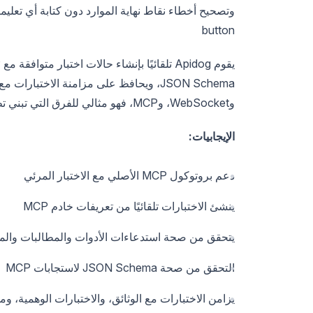
وتصحيح أخطاء نقاط نهاية الموارد دون كتابة أي تعليم
button
وWebSocket، وMCP، فهو مثالي للفرق التي تبني تطبيقات الذكاء الاصطناعي التي تعتمد على بروتوكول سياق النموذج.
الإيجابيات:
دعم بروتوكول MCP الأصلي مع الاختبار المرئي
ينشئ الاختبارات تلقائيًا من تعريفات خادم MCP
يتحقق من صحة استدعاءات الأدوات والمطالبات والمو
التحقق من صحة JSON Schema لاستجابات MCP
يزامن الاختبارات مع الوثائق، والاختبارات الوهمية، ومو