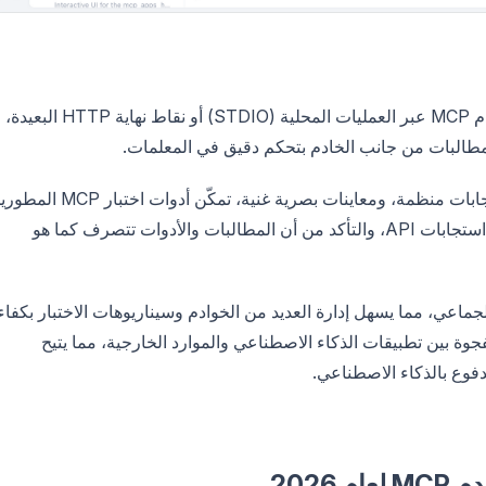
تسمح أدوات الاختبار هذه للمستخدمين بالاتصال بخوادم MCP عبر العمليات المحلية (STDIO) أو نقاط نهاية HTTP البعيدة،
 مطالبات من جانب الخادم بتحكم دقيق في المعلمات.
من خلال توفير تغذية راجعة في الوقت الفعلي، واستجابات منظمة، ومعاينات بصرية غنية، تمكّن أدوات ا
من تصحيح أخطاء وظائف الخادم، والتحقق من صحة استجابات API، والتأكد من أن المطالبات والأدوات تتصرف كما هو
لجماعي، مما يسهل إدارة العديد من الخوادم وسيناريوهات الاختبار بكفاء
داة اختبار خادم MCP على سد الفجوة بين تطبيقات الذكاء الاصطناعي والموارد الخارجية، مما يتيح
فوع بالذكاء الاصطناعي.
2026