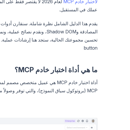
لاختبار خادم MCP
لعام 2026 لا يقتصر فقط 
عملك في المستقبل.
يقدم هذا الدليل الشامل نظرة شاملة. سنقارن أدوات
المصادقة وShadow DOM، ونقدم نص
تحسين مجموعتك الحالية، ستجد هنا إرشادات عملية.
button
ما هي أداة اختبار خادم MCP؟
أداة اختبار خادم MCP هي عميل متخ
MCP (بروتوكول سياق النموذج)، والتي توفر وصولاً موحدًا إلى الأدوات والمطالبات وموارد البيانات.