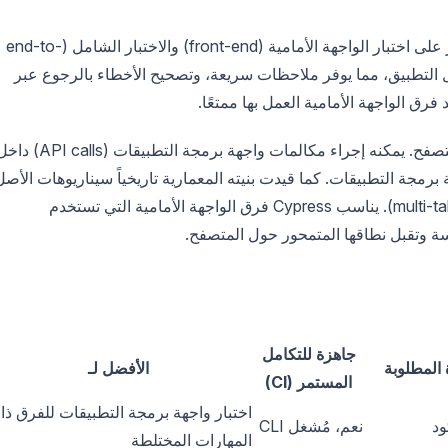
Cypress هي أداة اختبار قائمة على JavaScript تركز على اختبار الواجهة الأمامية (front-end) والاختبار الشامل (end-to-
ل التطبيق، مما يوفر ملاحظات سريعة، وتصحيح الأخطاء بالرجوع عبر
Cypress يعتمد على JavaScript فقط وقد صُمم للمتصفح. يمكنه إجراء مكالمات واجهة برمجة التطبيقات (calls
برمجة التطبيقات. كما قيدت بنيته المعمارية تاريخياً سيناريوهات الأصل
المتعدد (cross-origin) وعلامات التبويب المتعددة (multi-tab). يناسب Cypress فرق الواجهة الأمامية التي تستخدم
جاهزة للتكامل
 المطلوبة
الأفضل لـ
المستمر (CI)
اختبار واجهة برمجة التطبيقات للفرق ذ
ود
نعم، مُشغل CLI
المهارات المختلطة