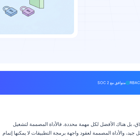
متوافق مع SOC 2
لاق، بل هناك الأفضل لكل مهمة محددة. فالأداة المصممة لتشغيل
لن تختبر واجهة برمجة تطبيقات REST بشكل جيد، والأداة المصممة لعقود واجهة برمجة التطبيقات لا يمكنها إتمام