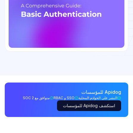
Apidog للمؤسسات
النشر على الخوادم المحلية
SSO و RBAC
متوافق مع SOC 2
استكشف Apidog للمؤسسات