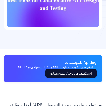
Apidog للمؤسسات
النشر على الخوادم المحلية
SSO و RBAC
متوافق مع SOC 2
استكشف Apidog للمؤسسات
يعد تطوير واجهة برمجة التطبيقات (API) أمرًا صعبًا في