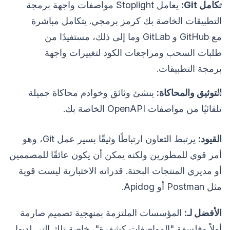
تكامل Git:
يعامل Stoplight مواصفات واجهة برمجة
التطبيقات الخاصة بك كرمز برمجي. يتكامل مباشرة
مع GitHub و GitLab وما إلى ذلك، مستفيدًا من
طلبات السحب ومراجعات الكود لتغييرات واجهة
برمجة التطبيقات.
التوثيق والمحاكاة:
ينشئ وثائق وخوادم محاكاة جميلة
تلقائيًا من مواصفات OpenAPI الخاصة بك.
القيود:
يرتبط التعاون ارتباطًا وثيقًا بسير عمل Git، وهو
أمر قوي للمطورين ولكنه يمكن أن يكون عائقًا للمصممين
أو مديري المنتجات البحتة. قدراته الاختبارية ليست قوية
مثل Postman أو Apidog.
الأفضل لـ:
المؤسسات الملتزمة بمنهجية تصميم صارمة
أولاً وفلسفة "المواصفات كشفرة"، خاصة تلك التي لديها