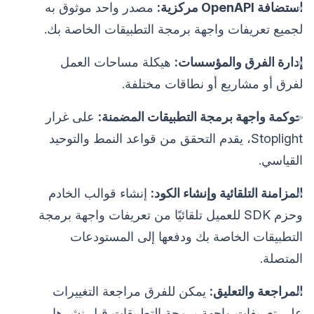
استضافة OpenAPI مركزية:
مصدر واحد موثوق به
لجميع تعريفات واجهة برمجة التطبيقات الخاصة بك.
إدارة الفرق والمؤسسات:
هيكلة مساحات العمل
لفرق أو مشاريع أو نطاقات مختلفة.
حوكمة واجهة برمجة التطبيقات المضمنة:
على غرار
Stoplight، يقدم التحقق من قواعد النمط والتوحيد
القياسي.
المزامنة التلقائية وإنشاء الكود:
إنشاء قوالب الخادم
وحزم SDK للعميل تلقائيًا من تعريفات واجهة برمجة
التطبيقات الخاصة بك ودفعها إلى المستودعات
المتصلة.
المراجعة والتعليق:
يمكن للفرق مراجعة التغييرات
على تعريفات واجهة برمجة التطبيقات قبل نشرها.