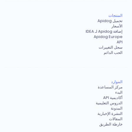
المنتجات
تحميل Apidog
الأسعار
إضافة Apidog لـ IDEA
Apidog Europe
API
سجل التغييرات
الحب الدائم
الموارد
مركز المساعدة
البدء
أكاديمية API
الدروس التعليمية
المدونة
النشرة الإخبارية
المقالات
خارطة الطريق