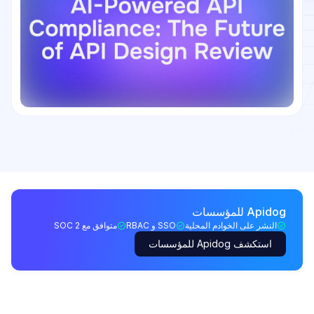
Apidog للمؤسسات
النشر على الخوادم المحلية
SSO و RBAC
متوافق مع SOC 2
استكشف Apidog للمؤسسات