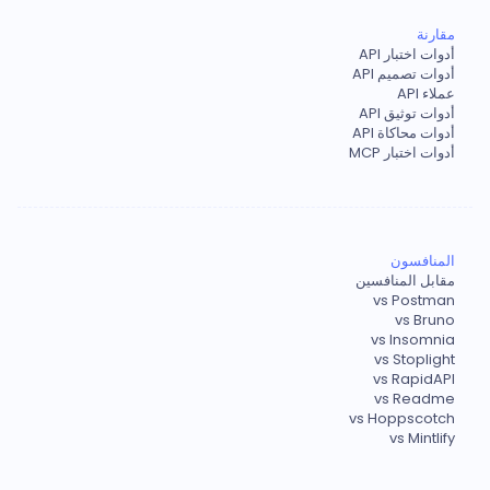
مقارنة
أدوات اختبار API
أدوات تصميم API
عملاء API
أدوات توثيق API
أدوات محاكاة API
أدوات اختبار MCP
المنافسون
مقابل المنافسين
vs Postman
vs Bruno
vs Insomnia
vs Stoplight
vs RapidAPI
vs Readme
vs Hoppscotch
vs Mintlify