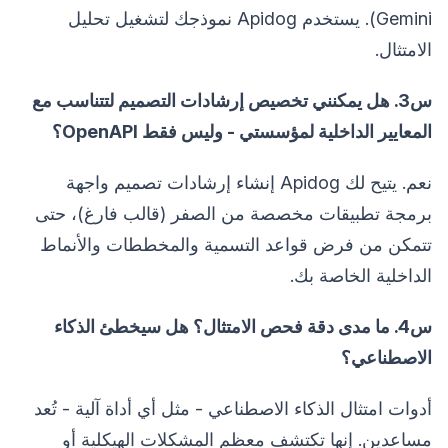
Gemini). يستخدم Apidog نموذجك لتشغيل تحليل
الامتثال.
س3. هل يمكنني تخصيص إرشادات التصميم لتتناسب مع
المعايير الداخلية لمؤسستي - وليس فقط OpenAPI؟
نعم. يتيح لك Apidog إنشاء إرشادات تصميم واجهة
برمجة تطبيقات مخصصة من الصفر (قالب فارغ)، حتى
تتمكن من فرض قواعد التسمية والمخططات والأنماط
الداخلية الخاصة بك.
س4. ما مدى دقة فحص الامتثال؟ هل سيخطئ الذكاء
الاصطناعي؟
أدوات امتثال الذكاء الاصطناعي - مثل أي أداة آلية - تُعد
مساعدين. إنها تكتشف معظم المشكلات الهيكلية أو