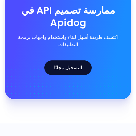
ممارسة تصميم API في
Apidog
اكتشف طريقة أسهل لبناء واستخدام واجهات برمجة
التطبيقات
التسجيل مجانًا