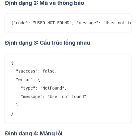
Định dạng 2: Mã và thông báo
Định dạng 3: Cấu trúc lồng nhau
{

  "success": false,

  "error": {

    "type": "NotFound",

    "message": "User not found"

  }

Định dạng 4: Mảng lỗi