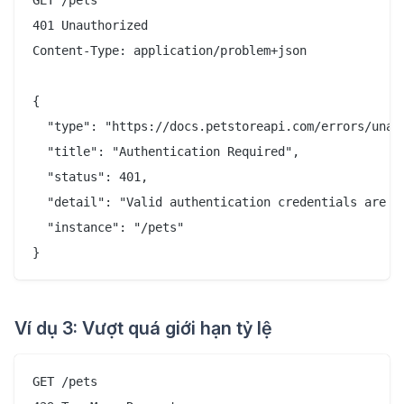
401 Unauthorized

Content-Type: application/problem+json

{

  "type": "https://docs.petstoreapi.com/errors/unaut
  "title": "Authentication Required",

  "status": 401,

  "detail": "Valid authentication credentials are re
  "instance": "/pets"

Ví dụ 3: Vượt quá giới hạn tỷ lệ
GET /pets
