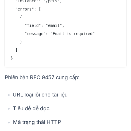
  "instance": "/pets",

  "errors": [

    {

      "field": "email",

      "message": "Email is required"

    }

  ]

Phiên bản RFC 9457 cung cấp:
URL loại lỗi cho tài liệu
Tiêu đề dễ đọc
Mã trạng thái HTTP