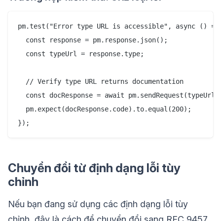
pm.test("Error type URL is accessible", async () => 
  const response = pm.response.json();

  const typeUrl = response.type;

  // Verify type URL returns documentation

  const docResponse = await pm.sendRequest(typeUrl);
  pm.expect(docResponse.code).to.equal(200);

Chuyển đổi từ định dạng lỗi tùy
chỉnh
Nếu bạn đang sử dụng các định dạng lỗi tùy
chỉnh, đây là cách để chuyển đổi sang RFC 9457.