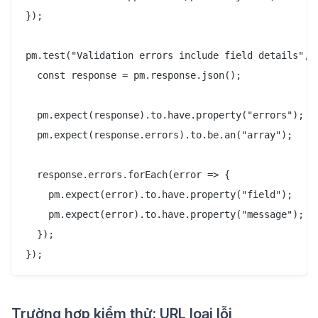
});

pm.test("Validation errors include field details", (
  const response = pm.response.json();

  pm.expect(response).to.have.property("errors");

  pm.expect(response.errors).to.be.an("array");

  response.errors.forEach(error => {

    pm.expect(error).to.have.property("field");

    pm.expect(error).to.have.property("message");

  });

Trường hợp kiểm thử: URL loại lỗi