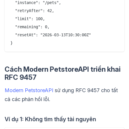
  "instance": "/pets",

  "retryAfter": 42,

  "limit": 100,

  "remaining": 0,

  "resetAt": "2026-03-13T10:30:00Z"

Cách Modern PetstoreAPI triển khai
RFC 9457
Modern PetstoreAPI
sử dụng RFC 9457 cho tất
cả các phản hồi lỗi.
Ví dụ 1: Không tìm thấy tài nguyên