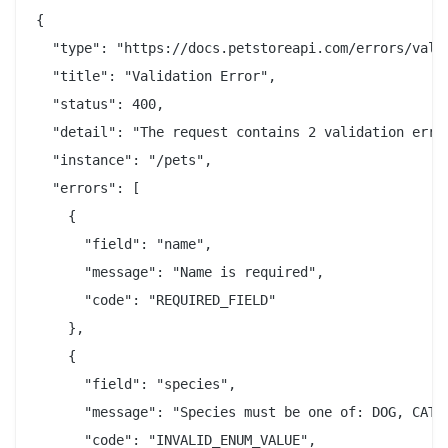
{

  "type": "https://docs.petstoreapi.com/errors/valid
  "title": "Validation Error",

  "status": 400,

  "detail": "The request contains 2 validation error
  "instance": "/pets",

  "errors": [

    {

      "field": "name",

      "message": "Name is required",

      "code": "REQUIRED_FIELD"

    },

    {

      "field": "species",

      "message": "Species must be one of: DOG, CAT, 
      "code": "INVALID_ENUM_VALUE",
