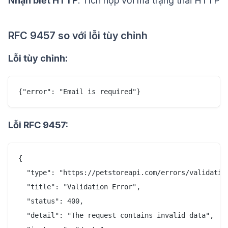
Nhận biết HTTP
: Tích hợp với mã trạng thái HTTP
RFC 9457 so với lỗi tùy chỉnh
Lỗi tùy chỉnh:
Lỗi RFC 9457:
{

  "type": "https://petstoreapi.com/errors/validation
  "title": "Validation Error",

  "status": 400,

  "detail": "The request contains invalid data",
