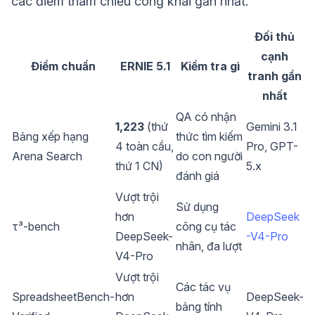
các điểm tham chiếu công khai gần nhất.
Đối thủ
cạnh
Điểm chuẩn
ERNIE 5.1
Kiểm tra gì
tranh gần
nhất
QA có nhận
1,223
(thứ
Gemini 3.1
Bảng xếp hạng
thức tìm kiếm
4 toàn cầu,
Pro, GPT-
Arena Search
do con người
thứ 1 CN)
5.x
đánh giá
Vượt trội
Sử dụng
hơn
DeepSeek
τ³-bench
công cụ tác
DeepSeek-
-V4-Pro
nhân, đa lượt
V4-Pro
Vượt trội
Các tác vụ
SpreadsheetBench-
hơn
DeepSeek-
bảng tính