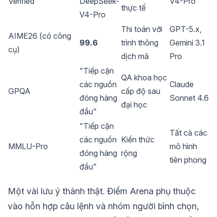
Verified
DeepSeek-
V4-Pro
thực tế
V4-Pro
Thi toán với
GPT-5.x,
AIME26 (có công
99.6
trình thông
Gemini 3.1
cụ)
dịch mã
Pro
"Tiếp cận
QA khoa học
các nguồn
Claude
GPQA
cấp độ sau
đóng hàng
Sonnet 4.6
đại học
đầu"
"Tiếp cận
Tất cả các
các nguồn
Kiến thức
MMLU-Pro
mô hình
đóng hàng
rộng
tiên phong
đầu"
Một vài lưu ý thành thật. Điểm Arena phụ thuộc
vào hỗn hợp câu lệnh và nhóm người bình chọn,