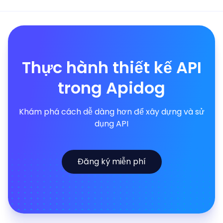
Thực hành thiết kế API
trong Apidog
Khám phá cách dễ dàng hơn để xây dựng và sử
dụng API
Đăng ký miễn phí