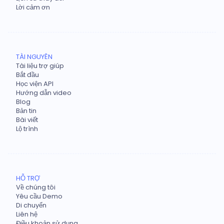
Lời cảm ơn
TÀI NGUYÊN
Tài liệu trợ giúp
Bắt đầu
Học viện API
Hướng dẫn video
Blog
Bản tin
Bài viết
Lộ trình
HỖ TRỢ
Về chúng tôi
Yêu cầu Demo
Di chuyển
Liên hệ
Điều khoản sử dụng