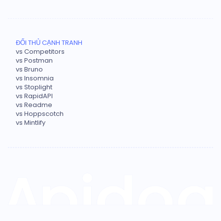
ĐỐI THỦ CẠNH TRANH
vs Competitors
vs Postman
vs Bruno
vs Insomnia
vs Stoplight
vs RapidAPI
vs Readme
vs Hoppscotch
vs Mintlify