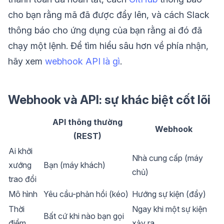
cho bạn rằng mã đã được đẩy lên, và cách Slack
thông báo cho ứng dụng của bạn rằng ai đó đã
chạy một lệnh. Để tìm hiểu sâu hơn về phía nhận,
hãy xem
webhook API là gì
.
Webhook và API: sự khác biệt cốt lõi
API thông thường
Webhook
(REST)
Ai khởi
Nhà cung cấp (máy
xướng
Bạn (máy khách)
chủ)
trao đổi
Mô hình
Yêu cầu-phản hồi (kéo)
Hướng sự kiện (đẩy)
Thời
Ngay khi một sự kiện
Bất cứ khi nào bạn gọi
điểm
xảy ra