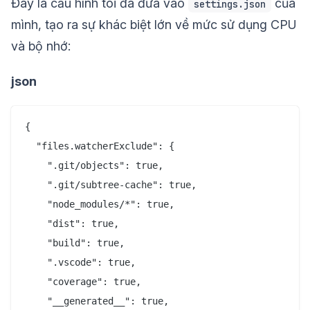
Đây là cấu hình tôi đã đưa vào
của
settings.json
mình, tạo ra sự khác biệt lớn về mức sử dụng CPU
và bộ nhớ:
json
{

  "files.watcherExclude": {

    ".git/objects": true,

    ".git/subtree-cache": true,

    "node_modules/*": true,

    "dist": true,

    "build": true,

    ".vscode": true,

    "coverage": true,

    "__generated__": true,
