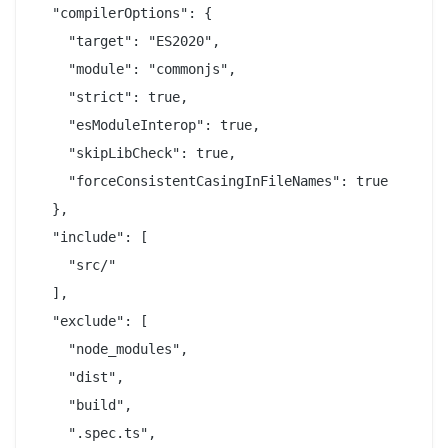
  "compilerOptions": {

    "target": "ES2020",

    "module": "commonjs",

    "strict": true,

    "esModuleInterop": true,

    "skipLibCheck": true,

    "forceConsistentCasingInFileNames": true

  },

  "include": [

    "src/"

  ],

  "exclude": [

    "node_modules",

    "dist",

    "build",

    ".spec.ts",
