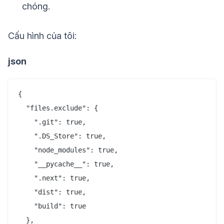
chóng.
Cấu hình của tôi:
json
{

  "files.exclude": {

    ".git": true,

    ".DS_Store": true,

    "node_modules": true,

    "__pycache__": true,

    ".next": true,

    "dist": true,

    "build": true

  },
