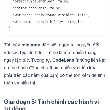
  "breadcrumbs.enabled": false,

  "editor.codeLens": false,

  "workbench.activityBar.visible": false,

  "window.menuBarVisibility": "toggle"

Tôi thấy
minimap
đặc biệt ngốn tài nguyên đối
với các tệp lớn hơn. Tắt nó là một chiến thắng
ngay lập tức. Tương tự,
CodeLens
(những liên kết
có thể hành động như tham chiếu và triển khai
phía trên các hàm của bạn) có thể tốn kém để tính
toán và hiển thị.
Giai đoạn 5: Tinh chỉnh các hành vi
tự động