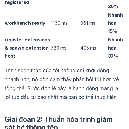
registered
26%
Nhanh
workbench ready
1130 ms
961 ms
hơn
15%
register extensions
Nhanh
& spawn extension
780 ms
495 ms
hơn
host
37%
Trình soạn thảo của tôi không chỉ khởi động
nhanh hơn; nó còn cảm thấy phản hồi tốt hơn về
tổng thể. Bước đơn lẻ này là hành động mang lại
lợi tức đầu tư cao nhất mà bạn có thể thực hiện.
Giai đoạn 2: Thuần hóa trình giám
sát hệ thống tệp