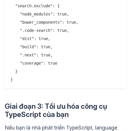
  "search.exclude": {

    "node_modules": true,

    "bower_components": true,

    ".code-search": true,

    "dist": true,

    "build": true,

    ".next": true,

    "coverage": true

  }

Giai đoạn 3: Tối ưu hóa công cụ
TypeScript của bạn
Nếu bạn là nhà phát triển TypeScript, language