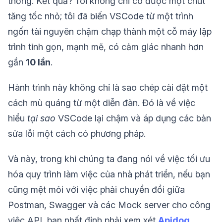
thống. Kết quả? Tôi không chỉ có được một chút
tăng tốc nhỏ; tôi đã biến VSCode từ một trình
ngốn tài nguyên chậm chạp thành một cỗ máy lập
trình tinh gọn, mạnh mẽ, có cảm giác nhanh hơn
gần
10 lần
.
Hành trình này không chỉ là sao chép cài đặt một
cách mù quáng từ một diễn đàn. Đó là về việc
hiểu
tại sao
VSCode lại chậm và áp dụng các bản
sửa lỗi một cách có phương pháp.
Và này, trong khi chúng ta đang nói về việc tối ưu
hóa quy trình làm việc của nhà phát triển, nếu bạn
cũng mệt mỏi với việc phải chuyển đổi giữa
Postman, Swagger và các Mock server cho công
việc API, bạn nhất định phải xem xét
Apidog
.