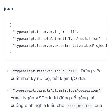
json
{

  "typescript.tsserver.log": "off",

  "typescript.disableAutomaticTypeAcquisition": true
  "typescript.tsserver.experimental.enableProjectDia
: Dừng việc
"typescript.tsserver.log": "off"
xuất nhật ký nội bộ, tiết kiệm I/O đĩa.
"typescript.disableAutomaticTypeAcquisition":
: Ngăn VSCode tự động cố gắng tải
true
xuống định nghĩa kiểu cho
của
node_modules