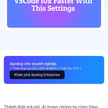
Apidog cho doanh nghiệp
Triển khai tại chỗ
SSO & RBAC
Tuân thủ SOC 2
Khám phá Apidog Enterprise
Thành thật mà nói. Ai trong chúng ta cũng từng