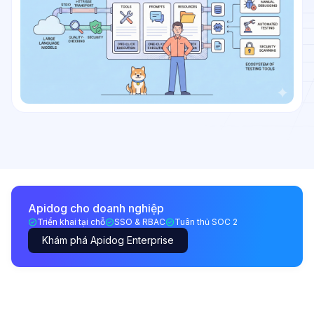
Apidog cho doanh nghiệp
Triển khai tại chỗ
SSO & RBAC
Tuân thủ SOC 2
Khám phá Apidog Enterprise