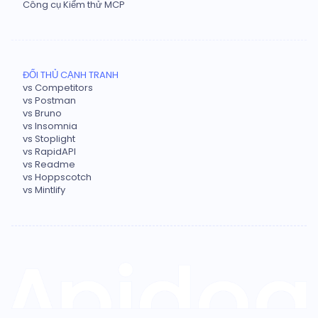
Công cụ Kiểm thử MCP
ĐỐI THỦ CẠNH TRANH
vs Competitors
vs Postman
vs Bruno
vs Insomnia
vs Stoplight
vs RapidAPI
vs Readme
vs Hoppscotch
vs Mintlify