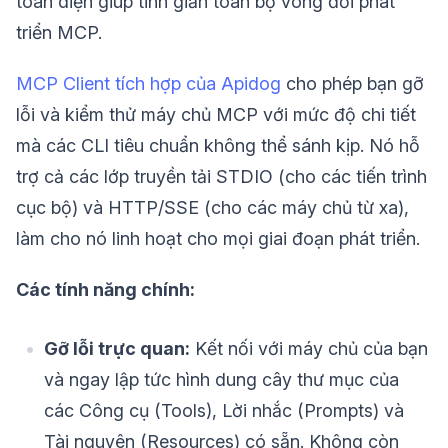
toàn diện giúp tinh giản toàn bộ vòng đời phát
triển MCP.
MCP Client tích hợp của Apidog
cho phép bạn gỡ
lỗi và kiểm thử máy chủ MCP với mức độ chi tiết
mà các CLI tiêu chuẩn không thể sánh kịp. Nó hỗ
trợ cả các lớp truyền tải STDIO (cho các tiến trình
cục bộ) và HTTP/SSE (cho các máy chủ từ xa),
làm cho nó linh hoạt cho mọi giai đoạn phát triển.
Các tính năng chính:
Gỡ lỗi trực quan:
Kết nối với máy chủ của bạn
và ngay lập tức hình dung cây thư mục của
các Công cụ (Tools), Lời nhắc (Prompts) và
Tài nguyên (Resources) có sẵn. Không còn