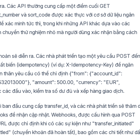
ễn ra. Các API thường cung cấp một điểm cuối GET
t_number và sort_code được xác thực với cơ sở dữ liệu ngân
để xác minh tức thì, trong khi những API khác dựa vào các
ịch chuyển thử nghiệm nhỏ mà người dùng xác nhận bằng cách
khoản sẽ diễn ra. Các nhà phát triển tạo một yêu cầu POST đế
 bất biến (idempotency) (ví dụ: X-Idempotency-Key) để ngăn
ần thân yêu cầu có thể chỉ định {"from": {"account_id":
32013000"}, "amount": 500.00, "currency": "EUR",
 các đầu vào, kiểm tra số dư đủ và xếp hàng giao dịch.
i ban đầu cung cấp transfer_id, và các nhà phát triển sẽ thăm 
hooks để nhận cập nhật. Webhooks, được cấu hình qua POST
được chỉ định khi có các sự kiện như "transfer_initiated"
tled" (chuyển khoản đã hoàn tất), bao gồm các chi tiết như d