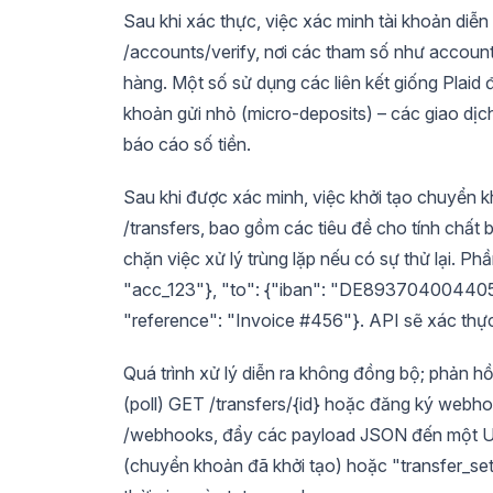
Sau khi xác thực, việc xác minh tài khoản di
/accounts/verify, nơi các tham số như accoun
hàng. Một số sử dụng các liên kết giống Plaid 
khoản gửi nhỏ (micro-deposits) – các giao d
báo cáo số tiền.
Sau khi được xác minh, việc khởi tạo chuyển 
/transfers, bao gồm các tiêu đề cho tính chất
chặn việc xử lý trùng lặp nếu có sự thử lại. Ph
"acc_123"}, "to": {"iban": "DE893704004405
"reference": "Invoice #456"}. API sẽ xác thực
Quá trình xử lý diễn ra không đồng bộ; phản hồ
(poll) GET /transfers/{id} hoặc đăng ký web
/webhooks, đẩy các payload JSON đến một URL 
(chuyển khoản đã khởi tạo) hoặc "transfer_set