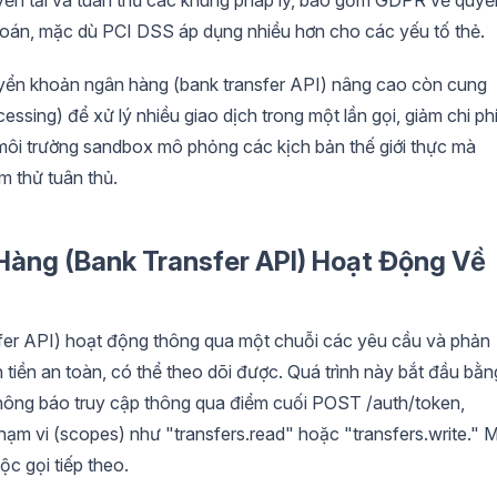
 toán, mặc dù PCI DSS áp dụng nhiều hơn cho các yếu tố thẻ.
yển khoản ngân hàng (bank transfer API) nâng cao còn cung
essing) để xử lý nhiều giao dịch trong một lần gọi, giảm chi ph
 môi trường sandbox mô phỏng các kịch bản thế giới thực mà
ểm thử tuân thủ.
àng (Bank Transfer API) Hoạt Động Về
er API) hoạt động thông qua một chuỗi các yêu cầu và phản
 tiền an toàn, có thể theo dõi được. Quá trình này bắt đầu bằn
 thông báo truy cập thông qua điểm cuối POST /auth/token,
hạm vi (scopes) như "transfers.read" hoặc "transfers.write." 
c gọi tiếp theo.