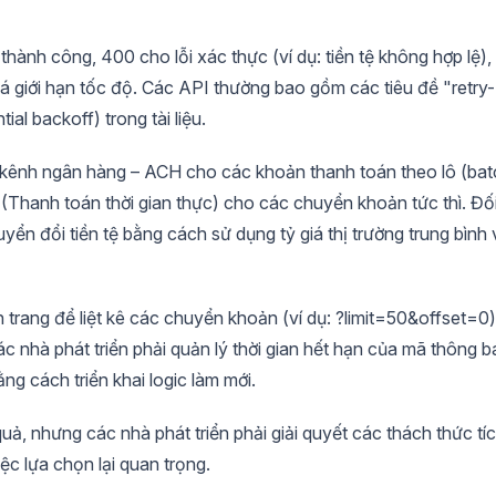
thành công, 400 cho lỗi xác thực (ví dụ: tiền tệ không hợp lệ),
á giới hạn tốc độ. Các API thường bao gồm các tiêu đề "retry-
ial backoff) trong tài liệu.
c kênh ngân hàng – ACH cho các khoản thanh toán theo lô (bat
 (Thanh toán thời gian thực) cho các chuyển khoản tức thì. Đố
ển đổi tiền tệ bằng cách sử dụng tỷ giá thị trường trung bình 
rang để liệt kê các chuyển khoản (ví dụ: ?limit=50&offset=0)
ác nhà phát triển phải quản lý thời gian hết hạn của mã thông 
ng cách triển khai logic làm mới.
ả, nhưng các nhà phát triển phải giải quyết các thách thức tí
ệc lựa chọn lại quan trọng.