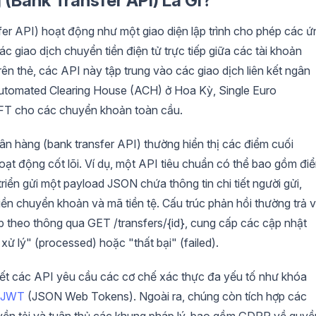
Bank Transfer API) Là Gì?
r API) hoạt động như một giao diện lập trình cho phép các ứ
c giao dịch chuyển tiền điện tử trực tiếp giữa các tài khoản
ên thẻ, các API này tập trung vào các giao dịch liên kết ngân
Automated Clearing House (ACH) ở Hoa Kỳ, Single Euro
T cho các chuyển khoản toàn cầu.
n hàng (bank transfer API) thường hiển thị các điểm cuối
ạt động cốt lõi. Ví dụ, một API tiêu chuẩn có thể bao gồm đi
riển gửi một payload JSON chứa thông tin chi tiết người gửi,
ền chuyển khoản và mã tiền tệ. Cấu trúc phản hồi thường trả 
ếp theo thông qua GET /transfers/{id}, cung cấp các cập nhật
xử lý" (processed) hoặc "thất bại" (failed).
 hết các API yêu cầu các cơ chế xác thực đa yếu tố như khóa
JWT
(JSON Web Tokens). Ngoài ra, chúng còn tích hợp các
uyền tải và tuân thủ các khung pháp lý, bao gồm GDPR về quyề