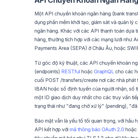
API Chuyển Khoản Ngân Hàng (
Một API chuyển khoản ngân hàng (bank transfe
dụng phần mềm khởi tạo, giám sát và quản lý cá
ngân hàng. Khác với các API thanh toán dựa tr
hàng, thường tích hợp với các mạng lưới như 
Payments Area (SEPA) ở Châu Âu, hoặc SWIF
Từ góc độ kỹ thuật, các API chuyển khoản ngâ
(endpoints)
RESTful
hoặc
GraphQL
cho các ho
cuối POST /transfers/create nơi các nhà phát t
IBAN hoặc số định tuyến của người nhận, số ti
một ID giao dịch duy nhất cho các truy vấn ti
trạng thái như "đang chờ xử lý" (pending), "đã 
Bảo mật vẫn là yếu tố tối quan trọng, với hầu
API kết hợp với
mã thông báo OAuth 2.0
hoặc
tiêu chuẩn mã hóa như TLS 1.3 cho dữ liệu tr