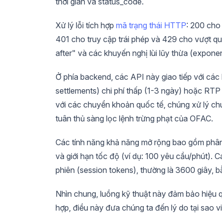
thời gian và status_code.
Xử lý lỗi tích hợp
mã trạng thái HTTP
: 200 cho 
401 cho truy cập trái phép và 429 cho vượt qu
after" và các khuyến nghị lùi lũy thừa (exponent
Ở phía backend, các API này giao tiếp với cá
settlements) chi phí thấp (1-3 ngày) hoặc RTP
với các chuyển khoản quốc tế, chúng xử lý chuy
tuân thủ sàng lọc lệnh trừng phạt của OFAC.
Các tính năng khả năng mở rộng bao gồm phân t
và giới hạn tốc độ (ví dụ: 100 yêu cầu/phút). C
phiên (session tokens), thường là 3600 giây, bằ
Nhìn chung, luồng kỹ thuật này đảm bảo hiệu qu
hợp, điều này đưa chúng ta đến lý do tại sao vi