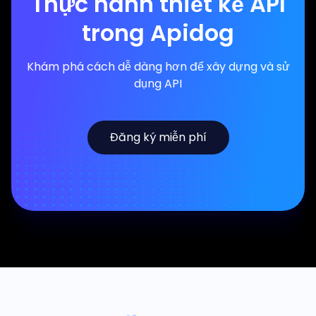
Thực hành thiết kế API
trong Apidog
Khám phá cách dễ dàng hơn để xây dựng và sử
dụng API
Đăng ký miễn phí